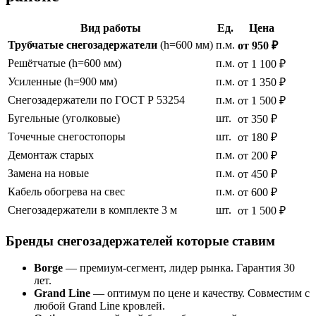
Вид работы
Ед.
Цена
Трубчатые снегозадержатели
(h=600 мм)
п.м.
от 950 ₽
Решётчатые (h=600 мм)
п.м.
от 1 100 ₽
Усиленные (h=900 мм)
п.м.
от 1 350 ₽
Снегозадержатели по ГОСТ Р 53254
п.м.
от 1 500 ₽
Бугельные (уголковые)
шт.
от 350 ₽
Точечные снегостопоры
шт.
от 180 ₽
Демонтаж старых
п.м.
от 200 ₽
Замена на новые
п.м.
от 450 ₽
Кабель обогрева на свес
п.м.
от 600 ₽
Снегозадержатели в комплекте 3 м
шт.
от 1 500 ₽
Бренды снегозадержателей которые ставим
Borge
— премиум-сегмент, лидер рынка. Гарантия 30
лет.
Grand Line
— оптимум по цене и качеству. Совместим с
любой Grand Line кровлей.