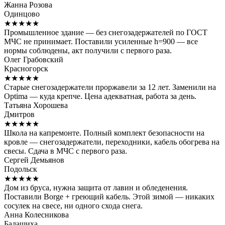
Жанна Розова
Одинцово
★★★★★
Промышленное здание — без снегозадержателей по ГОСТ
МЧС не принимает. Поставили усиленные h=900 — все
нормы соблюдены, акт получили с первого раза.
Олег Грабовский
Красногорск
★★★★★
Старые снегозадержатели проржавели за 12 лет. Заменили на
Optima — куда крепче. Цена адекватная, работа за день.
Татьяна Хорошева
Дмитров
★★★★★
Школа на капремонте. Полный комплект безопасности на
кровле — снегозадержатели, переходники, кабель обогрева на
свесы. Сдача в МЧС с первого раза.
Сергей Демьянов
Подольск
★★★★★
Дом из бруса, нужна защита от лавин и обледенения.
Поставили Borge + греющий кабель. Этой зимой — никаких
сосулек на свесе, ни одного схода снега.
Анна Колесникова
Балашиха