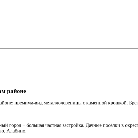
ом районе
не: премиум-вид металлочерепицы с каменной крошкой. Бренды M
город + большая частная застройка. Дачные посёлки в окрест
но, Алабино.