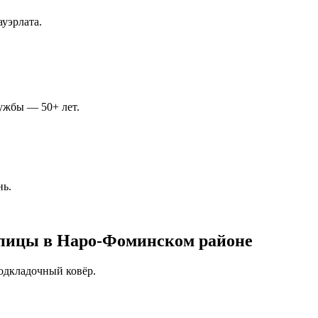
ауэрлата.
лужбы — 50+ лет.
нь.
епицы в Наро-Фоминском районе
одкладочный ковёр.