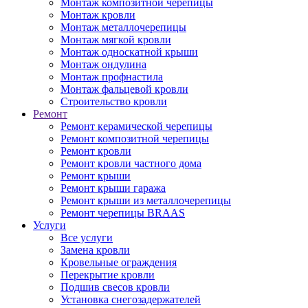
Монтаж композитной черепицы
Монтаж кровли
Монтаж металлочерепицы
Монтаж мягкой кровли
Монтаж односкатной крыши
Монтаж ондулина
Монтаж профнастила
Монтаж фальцевой кровли
Строительство кровли
Ремонт
Ремонт керамической черепицы
Ремонт композитной черепицы
Ремонт кровли
Ремонт кровли частного дома
Ремонт крыши
Ремонт крыши гаража
Ремонт крыши из металлочерепицы
Ремонт черепицы BRAAS
Услуги
Все услуги
Замена кровли
Кровельные ограждения
Перекрытие кровли
Подшив свесов кровли
Установка снегозадержателей