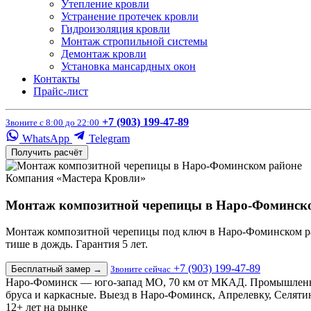
Утепление кровли
Устранение протечек кровли
Гидроизоляция кровли
Монтаж стропильной системы
Демонтаж кровли
Установка мансардных окон
Контакты
Прайс-лист
+7 (903) 199-47-89
Звоните с 8:00 до 22:00
WhatsApp
Telegram
Получить расчёт
Компания «Мастера Кровли»
Монтаж композитной черепицы в Наро-Фоминск
Монтаж композитной черепицы под ключ в Наро-Фоминском райо
тише в дождь. Гарантия 5 лет.
+7 (903) 199-47-89
Бесплатный замер
→
Звоните сейчас
Наро-Фоминск — юго-запад МО, 70 км от МКАД. Промышленный 
бруса и каркасные. Выезд в Наро-Фоминск, Апрелевку, Селяти
12+
лет на рынке