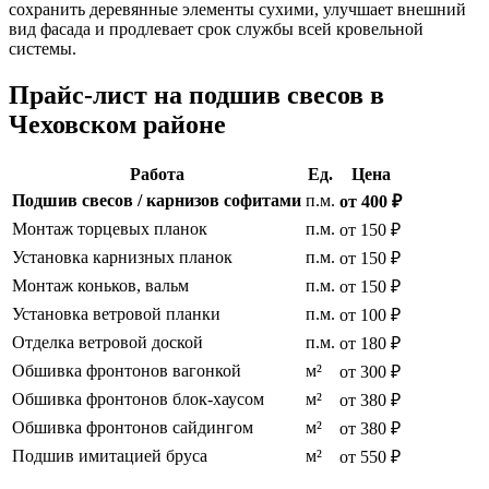
сохранить деревянные элементы сухими, улучшает внешний
вид фасада и продлевает срок службы всей кровельной
системы.
Прайс-лист на подшив свесов в
Чеховском районе
Работа
Ед.
Цена
Подшив свесов / карнизов софитами
п.м.
от 400 ₽
Монтаж торцевых планок
п.м.
от 150 ₽
Установка карнизных планок
п.м.
от 150 ₽
Монтаж коньков, вальм
п.м.
от 150 ₽
Установка ветровой планки
п.м.
от 100 ₽
Отделка ветровой доской
п.м.
от 180 ₽
Обшивка фронтонов вагонкой
м²
от 300 ₽
Обшивка фронтонов блок-хаусом
м²
от 380 ₽
Обшивка фронтонов сайдингом
м²
от 380 ₽
Подшив имитацией бруса
м²
от 550 ₽