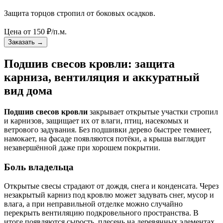
Защита торцов стропил от боковых осадков.
Цена от
150
₽/п.м.
Заказать
→
Подшив свесов кровли: защита
карниза, вентиляция и аккуратный
вид дома
Подшив свесов кровли
закрывает открытые участки стропил
и карнизов, защищает их от влаги, птиц, насекомых и
ветрового задувания. Без подшивки дерево быстрее темнеет,
намокает, на фасаде появляются потёки, а крыша выглядит
незавершённой даже при хорошем покрытии.
Боль владельца
Открытые свесы страдают от дождя, снега и конденсата. Через
незакрытый карниз под кровлю может задувать снег, мусор и
влага, а при неправильной отделке можно случайно
перекрыть вентиляцию подкровельного пространства. В
итоге появляются сырость, плесень на деревянных элементах