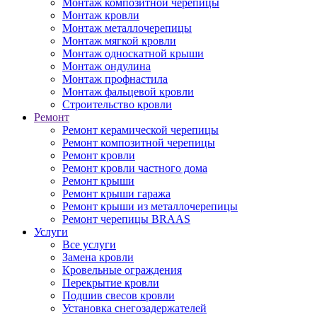
Монтаж композитной черепицы
Монтаж кровли
Монтаж металлочерепицы
Монтаж мягкой кровли
Монтаж односкатной крыши
Монтаж ондулина
Монтаж профнастила
Монтаж фальцевой кровли
Строительство кровли
Ремонт
Ремонт керамической черепицы
Ремонт композитной черепицы
Ремонт кровли
Ремонт кровли частного дома
Ремонт крыши
Ремонт крыши гаража
Ремонт крыши из металлочерепицы
Ремонт черепицы BRAAS
Услуги
Все услуги
Замена кровли
Кровельные ограждения
Перекрытие кровли
Подшив свесов кровли
Установка снегозадержателей