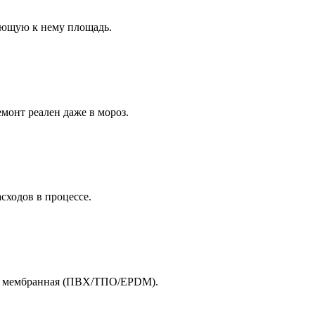
ающую к нему площадь.
монт реален даже в мороз.
сходов в процессе.
ая, мембранная (ПВХ/ТПО/EPDM).