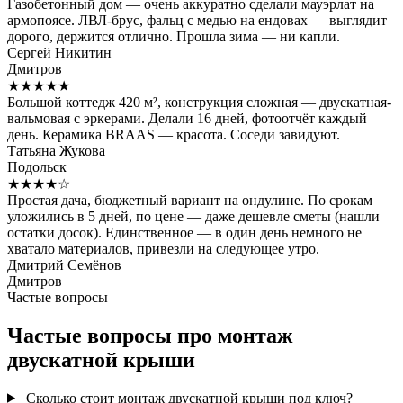
Газобетонный дом — очень аккуратно сделали мауэрлат на
армопоясе. ЛВЛ-брус, фальц с медью на ендовах — выглядит
дорого, держится отлично. Прошла зима — ни капли.
Сергей Никитин
Дмитров
★★★★★
Большой коттедж 420 м², конструкция сложная — двускатная-
вальмовая с эркерами. Делали 16 дней, фотоотчёт каждый
день. Керамика BRAAS — красота. Соседи завидуют.
Татьяна Жукова
Подольск
★★★★☆
Простая дача, бюджетный вариант на ондулине. По срокам
уложились в 5 дней, по цене — даже дешевле сметы (нашли
остатки досок). Единственное — в один день немного не
хватало материалов, привезли на следующее утро.
Дмитрий Семёнов
Дмитров
Частые вопросы
Частые вопросы про монтаж
двускатной крыши
Сколько стоит монтаж двускатной крыши под ключ?