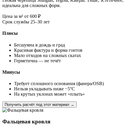
Гибкая черепица Shinglas, Tegola, Katepal. Тише, эстетичнее,
идеальна для сложных форм.
Цена за м²
от 600
₽
Срок службы
25–30 лет
Плюсы
Бесшумна в дождь и град
Красивая фактура и форма гонтов
Мало отходов на сложных скатах
Герметична — не течёт
Минусы
Требует сплошного основания (фанера/OSB)
Нельзя укладывать ниже −5°C
На крутых уклонах может «плыть»
Получить расчёт под этот материал →
Фальцевая кровля