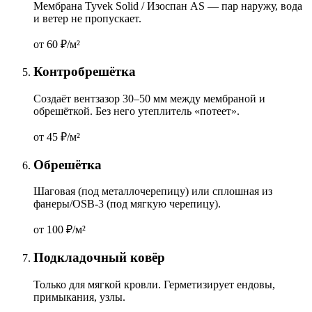
Мембрана Tyvek Solid / Изоспан AS — пар наружу, вода
и ветер не пропускает.
от 60
₽/м²
Контробрешётка
Создаёт вентзазор 30–50 мм между мембраной и
обрешёткой. Без него утеплитель «потеет».
от 45
₽/м²
Обрешётка
Шаговая (под металлочерепицу) или сплошная из
фанеры/OSB-3 (под мягкую черепицу).
от 100
₽/м²
Подкладочный ковёр
Только для мягкой кровли. Герметизирует ендовы,
примыкания, узлы.