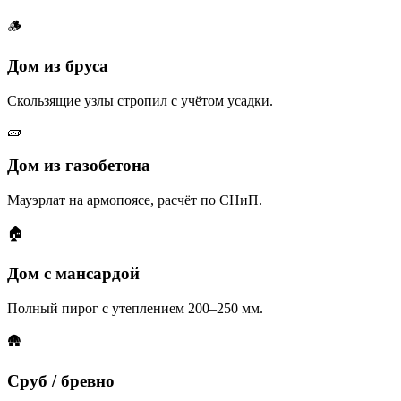
🪵
Дом из бруса
Скользящие узлы стропил с учётом усадки.
🧱
Дом из газобетона
Мауэрлат на армопоясе, расчёт по СНиП.
🏠
Дом с мансардой
Полный пирог с утеплением 200–250 мм.
🛖
Сруб / бревно