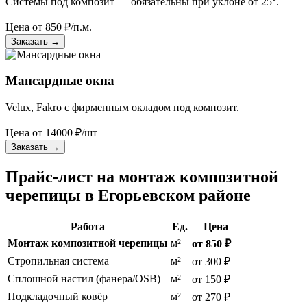
Системы под композит — обязательны при уклоне от 25°.
Цена от
850
₽/п.м.
Заказать
→
Мансардные окна
Velux, Fakro с фирменным окладом под композит.
Цена от
14000
₽/шт
Заказать
→
Прайс-лист на монтаж композитной
черепицы в Егорьевском районе
Работа
Ед.
Цена
Монтаж композитной черепицы
м²
от 850 ₽
Стропильная система
м²
от 300 ₽
Сплошной настил (фанера/OSB)
м²
от 150 ₽
Подкладочный ковёр
м²
от 270 ₽