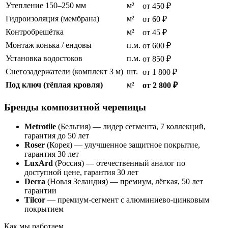
Утепление 150–250 мм
м²
от 450 ₽
Гидроизоляция (мембрана)
м²
от 60 ₽
Контробрешётка
м²
от 45 ₽
Монтаж конька / ендовы
п.м.
от 600 ₽
Установка водостоков
п.м.
от 850 ₽
Снегозадержатели (комплект 3 м)
шт.
от 1 800 ₽
Под ключ (тёплая кровля)
м²
от 2 800 ₽
Бренды композитной черепицы
Metrotile
(Бельгия) — лидер сегмента, 7 коллекций,
гарантия до 50 лет
Roser
(Корея) — улучшенное защитное покрытие,
гарантия 30 лет
LuxArd
(Россия) — отечественный аналог по
доступной цене, гарантия 30 лет
Decra
(Новая Зеландия) — премиум, лёгкая, 50 лет
гарантии
Tilcor
— премиум-сегмент с алюминиево-цинковым
покрытием
Как мы работаем