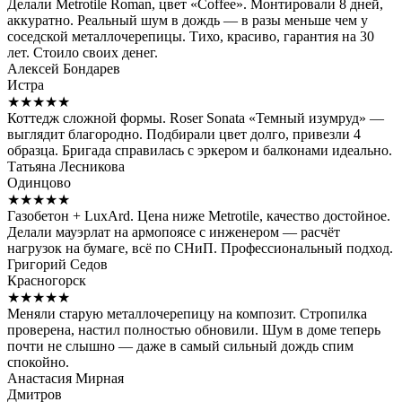
Делали Metrotile Roman, цвет «Coffee». Монтировали 8 дней,
аккуратно. Реальный шум в дождь — в разы меньше чем у
соседской металлочерепицы. Тихо, красиво, гарантия на 30
лет. Стоило своих денег.
Алексей Бондарев
Истра
★★★★★
Коттедж сложной формы. Roser Sonata «Темный изумруд» —
выглядит благородно. Подбирали цвет долго, привезли 4
образца. Бригада справилась с эркером и балконами идеально.
Татьяна Лесникова
Одинцово
★★★★★
Газобетон + LuxArd. Цена ниже Metrotile, качество достойное.
Делали мауэрлат на армопоясе с инженером — расчёт
нагрузок на бумаге, всё по СНиП. Профессиональный подход.
Григорий Седов
Красногорск
★★★★★
Меняли старую металлочерепицу на композит. Стропилка
проверена, настил полностью обновили. Шум в доме теперь
почти не слышно — даже в самый сильный дождь спим
спокойно.
Анастасия Мирная
Дмитров