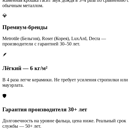
Каменная крошка гасит звук дождя в 3–4 раза по сравнению с
обычным металлом.
💎
Премиум-бренды
Metrotile (Бельгия), Roser (Корея), LuxArd, Decra —
производители с гарантией 30–50 лет.
🪶
Лёгкий — 6 кг/м²
В 4 раза легче керамики. Не требует усиления стропилки или
мауэрлата.
🛡️
Гарантия производителя 30+ лет
Долговечность на уровне фальца, цена ниже. Реальный срок
службы — 50+ лет.