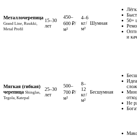
Лёгк
Быст
450–
Металлочерепица
4–6
15–30
50+ 
кг/
Шумная
600 ₽/
Grand Line, Ruukki,
лет
Ремо
м²
Metal Profil
м²
Опти
и ка
Бесш
Идеа
8–
500–
Мягкая (гибкая)
слож
25–30
12
черепица
Бесшумная
Мин
700 ₽/
Shinglas,
лет
кг/
отхо
Tegola, Katepal
м²
м²
Не р
Бога
Макс