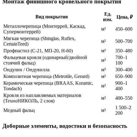
Монтаж финишного кровельного покрытия
Ед.
Вид покрытия
Цена, ₽
изм.
Металлочерепица (Монтеррей, Каскад,
м²
450–600
Супермонтеррей)
Мягкая черепица (Shinglas, Ruflex,
м²
500–700
CertainTeed)
Профнастил (С-21, МП-20, Н-60)
м²
350–480
Фальцевая кровля (одинарный/двойной
700–1
м²
стоячий фальц)
100
Ондулин / Ондувилла
м²
300–400
Композитная черепица (Metrotile, Gerard)
м²
650–900
Керамическая черепица (BRAAS, Koramic,
900–1
м²
Tondach)
400
Кровля из наплавляемых материалов
м²
400–550
(ТехноНИКОЛЬ, 2 слоя)
1 500–2
Медный фальц
м²
200
Доборные элементы, водостоки и безопасность