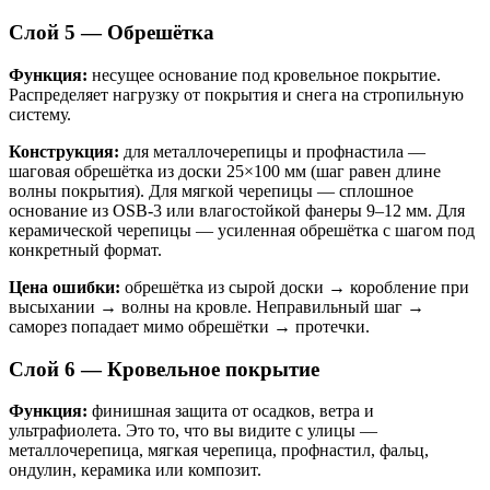
Слой 5 — Обрешётка
Функция:
несущее основание под кровельное покрытие.
Распределяет нагрузку от покрытия и снега на стропильную
систему.
Конструкция:
для металлочерепицы и профнастила —
шаговая обрешётка из доски 25×100 мм (шаг равен длине
волны покрытия). Для мягкой черепицы — сплошное
основание из OSB-3 или влагостойкой фанеры 9–12 мм. Для
керамической черепицы — усиленная обрешётка с шагом под
конкретный формат.
Цена ошибки:
обрешётка из сырой доски → коробление при
высыхании → волны на кровле. Неправильный шаг →
саморез попадает мимо обрешётки → протечки.
Слой 6 — Кровельное покрытие
Функция:
финишная защита от осадков, ветра и
ультрафиолета. Это то, что вы видите с улицы —
металлочерепица, мягкая черепица, профнастил, фальц,
ондулин, керамика или композит.