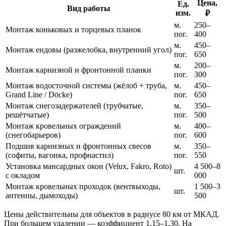
Цена,
Ед.
Вид работы
изм.
₽
м.
250–
Монтаж коньковых и торцевых планок
пог.
400
м.
450–
Монтаж ендовы (разжелобка, внутренний угол)
пог.
650
м.
200–
Монтаж карнизной и фронтонной планки
пог.
300
Монтаж водосточной системы (жёлоб + труба,
м.
450–
Grand Line / Döcke)
пог.
650
Монтаж снегозадержателей (трубчатые,
м.
350–
решётчатые)
пог.
500
Монтаж кровельных ограждений
м.
400–
(снегобарьеров)
пог.
600
Подшив карнизных и фронтонных свесов
м.
350–
(софиты, вагонка, профнастил)
пог.
550
Установка мансардных окон (Velux, Fakro, Roto)
4 500–8
шт.
с окладом
000
Монтаж кровельных проходок (вентвыходы,
1 500–3
шт.
антенны, дымоходы)
500
Цены действительны для объектов в радиусе 80 км от МКАД.
При большем удалении — коэффициент 1,15–1,30. На