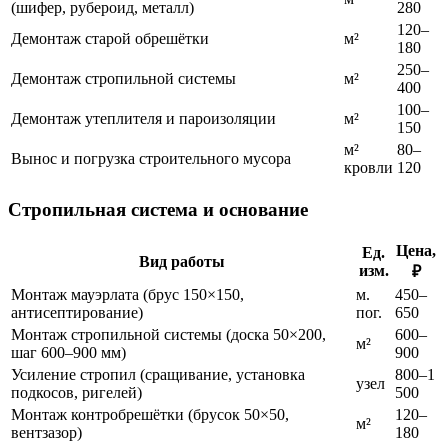
(шифер, рубероид, металл)
280
120–
Демонтаж старой обрешётки
м²
180
250–
Демонтаж стропильной системы
м²
400
100–
Демонтаж утеплителя и пароизоляции
м²
150
м²
80–
Вынос и погрузка строительного мусора
кровли
120
Стропильная система и основание
Цена,
Ед.
Вид работы
изм.
₽
Монтаж мауэрлата (брус 150×150,
м.
450–
антисептирование)
пог.
650
Монтаж стропильной системы (доска 50×200,
600–
м²
шаг 600–900 мм)
900
Усиление стропил (сращивание, установка
800–1
узел
подкосов, ригелей)
500
Монтаж контробрешётки (брусок 50×50,
120–
м²
вентзазор)
180