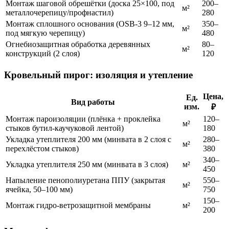
Монтаж шаговой обрешётки (доска 25×100, под
200–
м²
металлочерепицу/профнастил)
280
Монтаж сплошного основания (OSB-3 9–12 мм,
350–
м²
под мягкую черепицу)
480
Огнебиозащитная обработка деревянных
80–
м²
конструкций (2 слоя)
120
Кровельный пирог: изоляция и утепление
Цена,
Ед.
Вид работы
изм.
₽
Монтаж пароизоляции (плёнка + проклейка
120–
м²
стыков бутил-каучуковой лентой)
180
Укладка утеплителя 200 мм (минвата в 2 слоя с
280–
м²
перехлёстом стыков)
380
340–
Укладка утеплителя 250 мм (минвата в 3 слоя)
м²
450
Напыление пенополиуретана ППУ (закрытая
550–
м²
ячейка, 50–100 мм)
750
150–
Монтаж гидро-ветрозащитной мембраны
м²
200