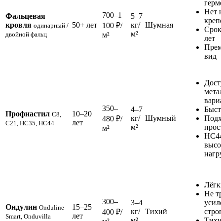
герм
Нет 
700–1
Фальцевая
5–7
креп
кровля
50+ лет
кг/
Шумная
100 ₽/
одинарный /
Срок
м²
двойной фальц
м²
лет
Пре
вид
Дос
мета
вари
350–
4–7
Быст
Профнастил
10–20
С8,
кг/
Шумный
Подх
480 ₽/
лет
С21, НС35, НС44
м²
прос
м²
НС44
выс
нагр
Лёгк
Не т
300–
3–4
усил
Ондулин
15–25
Onduline
кг/
Тихий
стро
400 ₽/
лет
Smart, Onduvilla
м²
Тихи