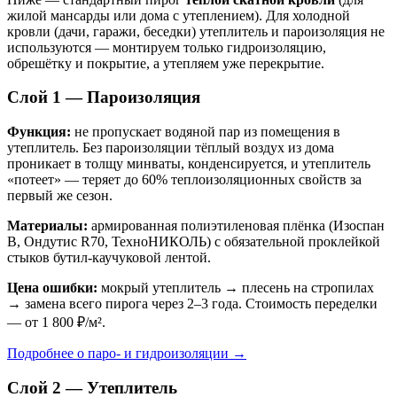
жилой мансарды или дома с утеплением). Для холодной
кровли (дачи, гаражи, беседки) утеплитель и пароизоляция не
используются — монтируем только гидроизоляцию,
обрешётку и покрытие, а утепляем уже перекрытие.
Слой 1 — Пароизоляция
Функция:
не пропускает водяной пар из помещения в
утеплитель. Без пароизоляции тёплый воздух из дома
проникает в толщу минваты, конденсируется, и утеплитель
«потеет» — теряет до 60% теплоизоляционных свойств за
первый же сезон.
Материалы:
армированная полиэтиленовая плёнка (Изоспан
B, Ондутис R70, ТехноНИКОЛЬ) с обязательной проклейкой
стыков бутил-каучуковой лентой.
Цена ошибки:
мокрый утеплитель → плесень на стропилах
→ замена всего пирога через 2–3 года. Стоимость переделки
— от 1 800 ₽/м².
Подробнее о паро- и гидроизоляции →
Слой 2 — Утеплитель