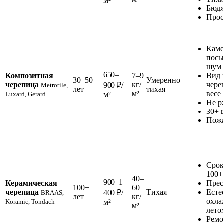
м²
Бюд
Прос
Каме
посы
шум
650–
Композитная
7–9
Вид 
30–50
Умеренно
черепица
кг/
чере
900 ₽/
Metrotile,
лет
тихая
м²
весе
Luxard, Gerard
м²
Не р
30+ 
Пожа
Срок
100+
40–
900–1
Керамическая
Пре
100+
60
черепица
Тихая
Есте
400 ₽/
BRAAS,
лет
кг/
охла
Koramic, Tondach
м²
м²
лето
Ремо