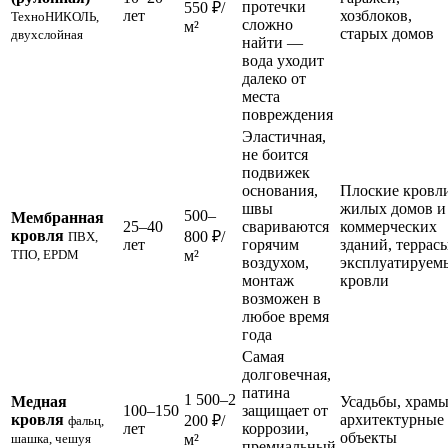
протечки
550 ₽/
лет
хозблоков,
ТехноНИКОЛЬ,
сложно
м²
старых домов
двухслойная
найти —
вода уходит
далеко от
места
повреждения
Эластичная,
не боится
подвижек
основания,
Плоские кровл
швы
жилых домов и
500–
Мембранная
25–40
свариваются
коммерческих
кровля
800 ₽/
ПВХ,
лет
горячим
зданий, террасы
ТПО, EPDM
м²
воздухом,
эксплуатируем
монтаж
кровли
возможен в
любое время
года
Самая
долговечная,
патина
1 500–2
Медная
Усадьбы, храмы
100–150
защищает от
кровля
архитектурные
200 ₽/
фальц,
лет
коррозии,
объекты
шашка, чешуя
м²
премиальный