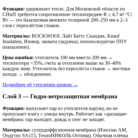
Функция:
удерживает тепло. Для Московской области по
СНиП требуется сопротивление теплопередаче R ≥ 4,7 м²·°C/
Вт — это базальтовая минвата толщиной 200–250 мм в 2–3
слоя с перехлёстом стыков.
Материалы:
ROCKWOOL Лайт Баттс Скандик, Knauf
Insulation, Изовер, эковата (задувка), пенополиуретан ППУ
(напыление).
Цена ошибки:
утеплитель 100 мм вместо 200 мм →
теплопотери +35%, счета за отопление выше на 30–40%
каждую зиму. Утеплитель без перехлёста стыков → мостики
холода → обледенение.
Подробнее об утеплении кровли →
Слой 3 — Гидро-ветрозащитная мембрана
Функция:
выпускает пар из утеплителя наружу, но не
пропускает влагу с улицы внутрь. Работает как «дыхащая»
мембрана: пар выходит, дождь и снег не заходят.
Материалы:
супердиффузионная мембрана (Изоспан АМ,
Ондутис SA115, ТехноНИКОЛЬ Оптима). Обычная плёнка