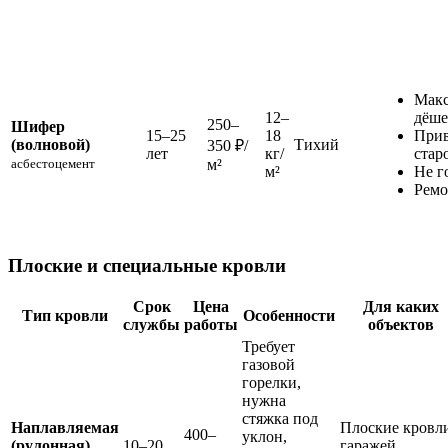
Мак
12–
дёше
250–
Шифер
15–25
18
Прив
(волновой)
Тихий
350 ₽/
лет
кг/
стар
асбестоцемент
м²
м²
Не г
Ремо
Плоские и специальные кровли
Срок
Цена
Для каких
Тип кровли
Особенности
службы
работы
объектов
Требует
газовой
горелки,
нужна
стяжка под
Наплавляемая
Плоские кровл
400–
уклон,
(рулонная)
10–20
гаражей,