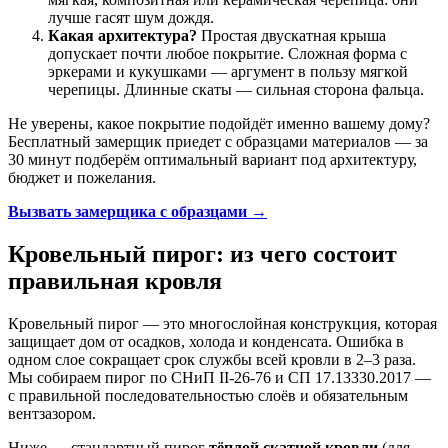
лучше гасят шум дождя.
Какая архитектура?
Простая двускатная крыша
допускает почти любое покрытие. Сложная форма с
эркерами и кукушками — аргумент в пользу мягкой
черепицы. Длинные скаты — сильная сторона фальца.
Не уверены, какое покрытие подойдёт именно вашему дому?
Бесплатный замерщик приедет с образцами материалов — за
30 минут подберём оптимальный вариант под архитектуру,
бюджет и пожелания.
Вызвать замерщика с образцами →
Кровельный пирог: из чего состоит
правильная кровля
Кровельный пирог — это многослойная конструкция, которая
защищает дом от осадков, холода и конденсата. Ошибка в
одном слое сокращает срок службы всей кровли в 2–3 раза.
Мы собираем пирог по СНиП II-26-76 и СП 17.13330.2017 —
с правильной последовательностью слоёв и обязательным
вентзазором.
Ниже — стандартный пирог
тёплой скатной кровли
(для