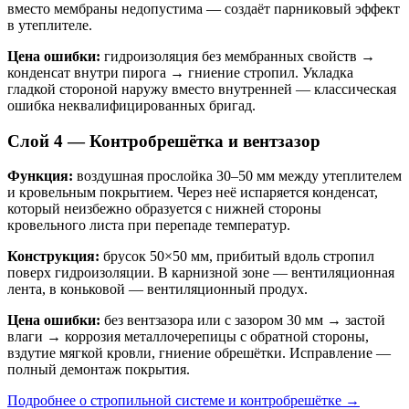
вместо мембраны недопустима — создаёт парниковый эффект
в утеплителе.
Цена ошибки:
гидроизоляция без мембранных свойств →
конденсат внутри пирога → гниение стропил. Укладка
гладкой стороной наружу вместо внутренней — классическая
ошибка неквалифицированных бригад.
Слой 4 — Контробрешётка и вентзазор
Функция:
воздушная прослойка 30–50 мм между утеплителем
и кровельным покрытием. Через неё испаряется конденсат,
который неизбежно образуется с нижней стороны
кровельного листа при перепаде температур.
Конструкция:
брусок 50×50 мм, прибитый вдоль стропил
поверх гидроизоляции. В карнизной зоне — вентиляционная
лента, в коньковой — вентиляционный продух.
Цена ошибки:
без вентзазора или с зазором 30 мм → застой
влаги → коррозия металлочерепицы с обратной стороны,
вздутие мягкой кровли, гниение обрешётки. Исправление —
полный демонтаж покрытия.
Подробнее о стропильной системе и контробрешётке →