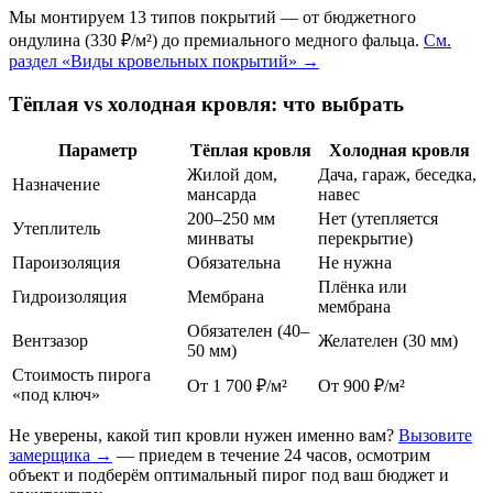
Мы монтируем 13 типов покрытий — от бюджетного
ондулина (330 ₽/м²) до премиального медного фальца.
См.
раздел «Виды кровельных покрытий» →
Тёплая vs холодная кровля: что выбрать
Параметр
Тёплая кровля
Холодная кровля
Жилой дом,
Дача, гараж, беседка,
Назначение
мансарда
навес
200–250 мм
Нет (утепляется
Утеплитель
минваты
перекрытие)
Пароизоляция
Обязательна
Не нужна
Плёнка или
Гидроизоляция
Мембрана
мембрана
Обязателен (40–
Вентзазор
Желателен (30 мм)
50 мм)
Стоимость пирога
От 1 700 ₽/м²
От 900 ₽/м²
«под ключ»
Не уверены, какой тип кровли нужен именно вам?
Вызовите
замерщика →
— приедем в течение 24 часов, осмотрим
объект и подберём оптимальный пирог под ваш бюджет и