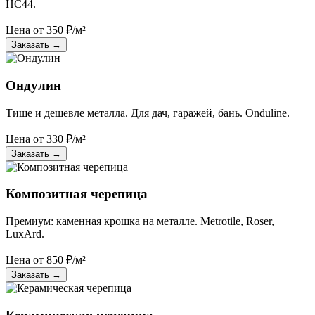
НС44.
Цена от
350
₽/м²
Заказать
→
Ондулин
Тише и дешевле металла. Для дач, гаражей, бань. Onduline.
Цена от
330
₽/м²
Заказать
→
Композитная черепица
Премиум: каменная крошка на металле. Metrotile, Roser,
LuxArd.
Цена от
850
₽/м²
Заказать
→