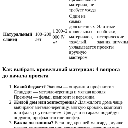
материал, не
требует ухода
Один из
самых
долговечных
Элитные
1 200–2
кровельных
особняки,
Натуральный
100–200
материалов,
исторические
000 ₽/
сланец
лет
тяжёлый,
здания, штучн
м²
укладывается
проекты
вручную
мастером
Как выбрать кровельный материал: 4 вопроса
до начала проекта
Какой бюджет?
Эконом — ондулин и профнастил.
Стандарт — металлочерепица и мягкая кровля.
Премиум — фальц, композит и керамика.
Жилой дом или хозпостройка?
Для жилого дома чаще
выбирают металлочерепицу, мягкую кровлю, композит
или фальц с утеплением. Для дачи и гаража подойдут
ондулин, профнастил или шифер.
Важна ли тишина?
Если под крышей мансарда, лучше
мягкая, композитная или керамическая черепица: они