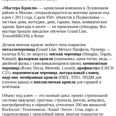
«Мастера Кровли»
— кровельная компания в Луховицком
районе и Москве, специализируется на монтаже кровли под
ключ с 2013 года. Сдали 850+ объектов в Подмосковье —
частные дома, коттеджи, дачи, гаражи, бани, коммерческие
здания. Бригады в штате — не привлекаем субподряд. Все
мастера прошли заводское обучение Grand Line,
ТехноНИКОЛЬ и Roser.
Делаем монтаж кровли любого типа покрытия:
металлочерепица
(Grand Line, Металл Профиль, Stynergy —
палитра RAL по запросу),
мягкая черепица
(Shinglas, Tegola,
Katepal),
фальцевая кровля
(оцинковка, цинк-титан, медь —
двойной фальц с самозамыкающимся швом),
композитная
черепица
(Roser, Decra, Metrotile, Luxard),
профнастил
(С0/С8/
С21),
керамическая черепица
,
натуральный сланец
,
ондулин
,
мембранная кровля
(ПВХ, ТПО, ЭПДМ для
плоских крыш) и
наплавляемая кровля
для гаражей и
хозблоков.
Объект под ключ — это полный цикл: проект стропильной
системы (мауэрлат, прогоны, стропила, ригели, кобылки),
контробрешётка и обрешётка, утепление 200 мм минватой
Rockwool / Технониколь / Knauf / Isover / Ursa, паро- и
гидроизоляция с проклейкой швов, монтаж покрытия по