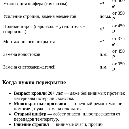
от 500
Утилизация шифера (с вывозом)
м³
₽
от 350
Усиление стропил, замена элементов
пог.м.
₽
от 450
Полный пирог (пароизол. + утеплитель +
м²
гидроизол.)
₽
от 375
Монтаж нового покрытия
м²
₽
от 450
Замена водостоков
п.м.
₽
от 950
Замена снегозадержателей
п.м.
₽
Когда нужно перекрытие
Возраст кровли 20+ лет
— даже без видимых протечек
материалы потеряли свойства.
Многократные протечки
— точечный ремонт уже не
помогает, нужна замена покрытия.
Старый шифер
— асбест опасен, плюс трескается от
перепадов температур.
Гниение стропил
— видимые очаги, прогиб