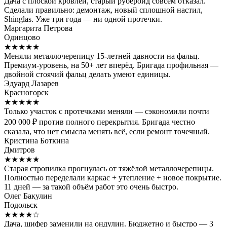
Дача с плоской кровлей, старый рубероид совсем отказал.
Сделали правильно: демонтаж, новый сплошной настил,
Shinglas. Уже три года — ни одной протечки.
Маргарита Петрова
Одинцово
★★★★★
Меняли металлочерепицу 15-летней давности на фальц.
Премиум-уровень, на 50+ лет вперёд. Бригада профильная —
двойной стоячий фальц делать умеют единицы.
Эдуард Лазарев
Красногорск
★★★★★
Только участок с протечками меняли — сэкономили почти
200 000 ₽ против полного перекрытия. Бригада честно
сказала, что нет смысла менять всё, если ремонт точечный.
Кристина Боткина
Дмитров
★★★★★
Старая стропилка прогнулась от тяжёлой металлочерепицы.
Полностью переделали каркас + утепление + новое покрытие.
11 дней — за такой объём работ это очень быстро.
Олег Бакулин
Подольск
★★★★☆
Дача, шифер заменили на ондулин. Бюджетно и быстро — 3