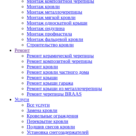
Монтаж композитной черепицы
Монтаж кровли
Монтаж металлочерепицы
Монтаж мягкой кровли
Монтаж односкатной крыши
Монтаж ондулина
Монтаж профнастила
Монтаж фальцевой кровли
Строительство кровли
Ремонт
Ремонт керамической черепицы
Ремонт композитной черепицы
Ремонт кровли
Ремонт кровли частного дома
Ремонт крыши
Ремонт крыши гаража
Ремонт крыши из металлочерепицы
Ремонт черепицы BRAAS
Услуги
Все услуги
Замена кровли
Кровельные ограждения
Перекрытие кровли
Подшив свесов кровли
Установка снегозадержателей