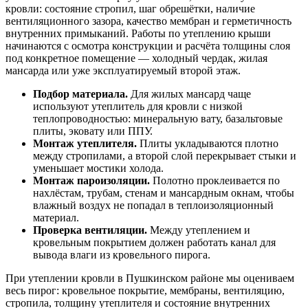
кровли: состояние стропил, шаг обрешётки, наличие
вентиляционного зазора, качество мембран и герметичность
внутренних примыканий. Работы по утеплению крыши
начинаются с осмотра конструкции и расчёта толщины слоя
под конкретное помещение — холодный чердак, жилая
мансарда или уже эксплуатируемый второй этаж.
Подбор материала.
Для жилых мансард чаще
используют утеплитель для кровли с низкой
теплопроводностью: минеральную вату, базальтовые
плиты, эковату или ППУ.
Монтаж утеплителя.
Плиты укладываются плотно
между стропилами, а второй слой перекрывает стыки и
уменьшает мостики холода.
Монтаж пароизоляции.
Полотно проклеивается по
нахлёстам, трубам, стенам и мансардным окнам, чтобы
влажный воздух не попадал в теплоизоляционный
материал.
Проверка вентиляции.
Между утеплением и
кровельным покрытием должен работать канал для
вывода влаги из кровельного пирога.
При утеплении кровли в Пушкинском районе мы оцениваем
весь пирог: кровельное покрытие, мембраны, вентиляцию,
стропила, толщину утеплителя и состояние внутренних