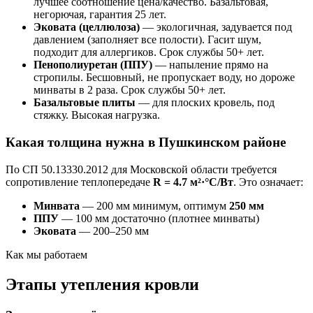
лучшее соотношение цена/качество. Базальтовая,
негорючая, гарантия 25 лет.
Эковата (целлюлоза)
— экологичная, задувается под
давлением (заполняет все полости). Гасит шум,
подходит для аллергиков. Срок службы 50+ лет.
Пенополиуретан (ППУ)
— напыление прямо на
стропилы. Бесшовный, не пропускает воду, но дороже
минваты в 2 раза. Срок службы 50+ лет.
Базальтовые плиты
— для плоских кровель, под
стяжку. Высокая нагрузка.
Какая толщина нужна в Пушкинском районе
По СП 50.13330.2012 для Московской области требуется
сопротивление теплопередаче
R = 4.7 м²·°C/Вт
. Это означает:
Минвата
— 200 мм минимум, оптимум
250 мм
ППУ
— 100 мм достаточно (плотнее минваты)
Эковата
— 200–250 мм
Как мы работаем
Этапы утепления кровли