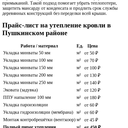
примыканий. Такой подход помогает убрать теплопотери,
защитить мансарду от конденсата и продлить срок службы
деревянных конструкций без переделки всей крыши.
Прайс-лист на утепление кровли в
Пушкинском районе
Работа / материал
Ед.
Цена
Укладка минваты 50 мм
м²
от 50 ₽
Укладка минваты 100 мм
м²
от 70 ₽
Укладка минваты 150 мм
м²
от 100 ₽
Укладка минваты 200 мм
м²
от 130 ₽
Укладка минваты 250 мм
м²
от 140 ₽
Эковата (задувка)
м²
от 120 ₽
ППУ напыление 100 мм
м²
от 180 ₽
Укладка пароизоляции
м²
от 60 ₽
Укладка гидроизоляции (мембрана)
м²
от 60 ₽
Монтаж контробрешётки (вентзазор)
м²
от 45 ₽
Полный пирог утепления
м²
от 450 ₽