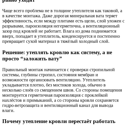
Чаще всего проблема не в толщине утеплителя как таковой, а
в качестве монтажа. Даже дорогая минеральная вата теряет
эффективность, если между плитами есть щели, слой уложен с
разрывами, пароизоляция негерметична, а вентиляционный
зазор под кровлей не работает. Влага из дома поднимается
вверх, попадает в утеплитель, конденсируется и постепенно
превращает сухой материал в тяжёлый холодный слой.
Решение: утеплять кровлю как систему, а не
просто “заложить вату”
Правильный монтаж начинается с проверки стропильной
системы, глубины стропил, состояния мембран и
возможности организовать вентиляцию. Утеплитель
укладывается плотно, без мостиков холода, обычно в
несколько слоёв со смещением швов. Со стороны помещения
монтируется герметичная пароизоляция с проклейкой
нахлёстов и примыканий, а со стороны кровли сохраняется
гидро-ветрозащита и вентиляционный канал для вывода
влаги.
Почему утепление кровли перестаёт работать