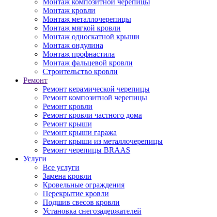
Монтаж композитной черепицы
Монтаж кровли
Монтаж металлочерепицы
Монтаж мягкой кровли
Монтаж односкатной крыши
Монтаж ондулина
Монтаж профнастила
Монтаж фальцевой кровли
Строительство кровли
Ремонт
Ремонт керамической черепицы
Ремонт композитной черепицы
Ремонт кровли
Ремонт кровли частного дома
Ремонт крыши
Ремонт крыши гаража
Ремонт крыши из металлочерепицы
Ремонт черепицы BRAAS
Услуги
Все услуги
Замена кровли
Кровельные ограждения
Перекрытие кровли
Подшив свесов кровли
Установка снегозадержателей