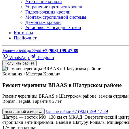
Утепление кровли
Устранение протечек кровли
Гидроизоляция кровли
Монтаж стропильной системы
Демонтаж кровли
Установка мансардных окон
Контакты
Прайс-лист
+7 (903) 199-47-89
Звоните с 8:00 до 22:00
WhatsApp
Telegram
Получить расчёт
Компания «Мастера Кровли»
Ремонт черепицы BRAAS в Шатурском районе
Ремонт черепицы BRAAS в Шатурском районе: замена отдельных
Roman, Tegalit. Гарантия 5 лет.
+7 (903) 199-47-89
Бесплатный замер
→
Звоните сейчас
Шатура — восток МО, 130 км от МКАД. Энергетический центр
стропилки антипиренами. Выезд в Шатуру, Рошаль, Мишеронс
12+
лет на рынке