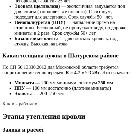
негорючая, гарантия 25 лет.
Эковата (целлюлоза)
— экологичная, задувается под
давлением (заполняет все полости). Гасит шум,
подходит для аллергиков. Срок службы 50+ лет.
Пенополиуретан (ППУ)
— напыление прямо на
стропилы. Бесшовный, не пропускает воду, но дороже
минваты в 2 раза. Срок службы 50+ лет.
Базальтовые плиты
— для плоских кровель, под
стяжку. Высокая нагрузка.
Какая толщина нужна в Шатурском районе
По СП 50.13330.2012 для Московской области требуется
сопротивление теплопередаче
R = 4.7 м²·°C/Вт
. Это означает:
Минвата
— 200 мм минимум, оптимум
250 мм
ППУ
— 100 мм достаточно (плотнее минваты)
Эковата
— 200–250 мм
Как мы работаем
Этапы утепления кровли
Заявка и расчёт