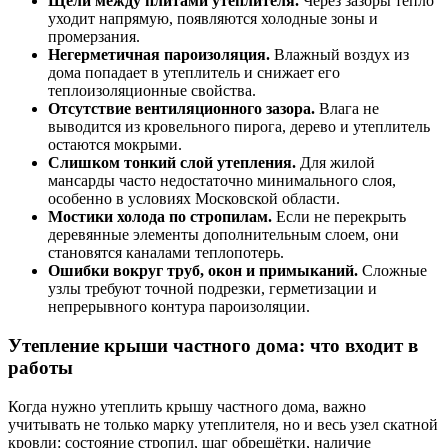
Щели между плитами утеплителя.
Через зазоры тепло
уходит напрямую, появляются холодные зоны и
промерзания.
Негерметичная пароизоляция.
Влажный воздух из
дома попадает в утеплитель и снижает его
теплоизоляционные свойства.
Отсутствие вентиляционного зазора.
Влага не
выводится из кровельного пирога, дерево и утеплитель
остаются мокрыми.
Слишком тонкий слой утепления.
Для жилой
мансарды часто недостаточно минимального слоя,
особенно в условиях Московской области.
Мостики холода по стропилам.
Если не перекрыть
деревянные элементы дополнительным слоем, они
становятся каналами теплопотерь.
Ошибки вокруг труб, окон и примыканий.
Сложные
узлы требуют точной подрезки, герметизации и
непрерывного контура пароизоляции.
Утепление крыши частного дома: что входит в
работы
Когда нужно утеплить крышу частного дома, важно
учитывать не только марку утеплителя, но и весь узел скатной
кровли: состояние стропил, шаг обрешётки, наличие