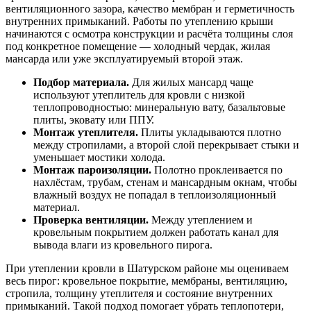
вентиляционного зазора, качество мембран и герметичность
внутренних примыканий. Работы по утеплению крыши
начинаются с осмотра конструкции и расчёта толщины слоя
под конкретное помещение — холодный чердак, жилая
мансарда или уже эксплуатируемый второй этаж.
Подбор материала.
Для жилых мансард чаще
используют утеплитель для кровли с низкой
теплопроводностью: минеральную вату, базальтовые
плиты, эковату или ППУ.
Монтаж утеплителя.
Плиты укладываются плотно
между стропилами, а второй слой перекрывает стыки и
уменьшает мостики холода.
Монтаж пароизоляции.
Полотно проклеивается по
нахлёстам, трубам, стенам и мансардным окнам, чтобы
влажный воздух не попадал в теплоизоляционный
материал.
Проверка вентиляции.
Между утеплением и
кровельным покрытием должен работать канал для
вывода влаги из кровельного пирога.
При утеплении кровли в Шатурском районе мы оцениваем
весь пирог: кровельное покрытие, мембраны, вентиляцию,
стропила, толщину утеплителя и состояние внутренних
примыканий. Такой подход помогает убрать теплопотери,