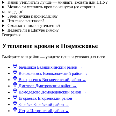
Какой утеплитель лучше — минвата, эковата или ППУ?
Можно ли утеплить кровлю изнутри (со стороны
мансарды)?
Зачем нужна пароизоляция?
Что такое вентзазор?
Сколько занимает утепление?
Делаете ли в Шатуре зимой?
География
Утепление кровли в Подмосковье
Выберите ваш район — увидите цены и условия для него.
Балашиха
Балашихинский район
→
Волоколамск
Волоколамский район
→
Воскресенск
Воскресенский район
→
Дмитров
Дмитровский район
→
Домодедово
Домодедовский район
→
Егорьевск
Егорьевский район
→
Зарайск
Зарайский район
→
Истра
Истринский район
→