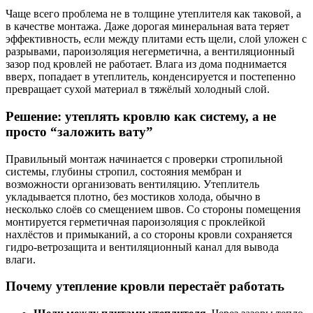
Чаще всего проблема не в толщине утеплителя как таковой, а
в качестве монтажа. Даже дорогая минеральная вата теряет
эффективность, если между плитами есть щели, слой уложен с
разрывами, пароизоляция негерметична, а вентиляционный
зазор под кровлей не работает. Влага из дома поднимается
вверх, попадает в утеплитель, конденсируется и постепенно
превращает сухой материал в тяжёлый холодный слой.
Решение: утеплять кровлю как систему, а не
просто “заложить вату”
Правильный монтаж начинается с проверки стропильной
системы, глубины стропил, состояния мембран и
возможности организовать вентиляцию. Утеплитель
укладывается плотно, без мостиков холода, обычно в
несколько слоёв со смещением швов. Со стороны помещения
монтируется герметичная пароизоляция с проклейкой
нахлёстов и примыканий, а со стороны кровли сохраняется
гидро-ветрозащита и вентиляционный канал для вывода
влаги.
Почему утепление кровли перестаёт работать