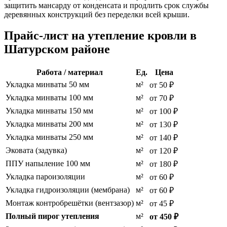
защитить мансарду от конденсата и продлить срок службы
деревянных конструкций без переделки всей крыши.
Прайс-лист на утепление кровли в
Шатурском районе
Работа / материал
Ед.
Цена
Укладка минваты 50 мм
м²
от 50 ₽
Укладка минваты 100 мм
м²
от 70 ₽
Укладка минваты 150 мм
м²
от 100 ₽
Укладка минваты 200 мм
м²
от 130 ₽
Укладка минваты 250 мм
м²
от 140 ₽
Эковата (задувка)
м²
от 120 ₽
ППУ напыление 100 мм
м²
от 180 ₽
Укладка пароизоляции
м²
от 60 ₽
Укладка гидроизоляции (мембрана)
м²
от 60 ₽
Монтаж контробрешётки (вентзазор)
м²
от 45 ₽
Полный пирог утепления
м²
от 450 ₽