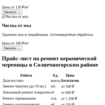
Цена от
120
₽/м²
Заказать
→
Чистка от мха
Удаление мха и лишайников. Антимикробная обработка.
Цена от
180
₽/м²
Заказать
→
Прайс-лист на ремонт керамической
черепицы в Солнечногорском районе
Работа
Ед.
Цена
Диагностика
выезд
Бесплатно
Замена черепиц (до 10 шт.)
шт.
от 500 ₽
Локальный ремонт покрытия
м²
от 600 ₽
Ремонт примыкания
п.м.
от 1 200 ₽
Замена гидроизоляции
м²
от 350 ₽