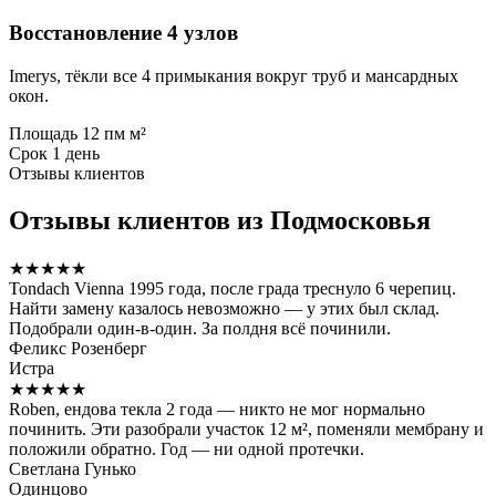
Восстановление 4 узлов
Imerys, тёкли все 4 примыкания вокруг труб и мансардных
окон.
Площадь
12 пм м²
Срок
1 день
Отзывы клиентов
Отзывы клиентов из Подмосковья
★★★★★
Tondach Vienna 1995 года, после града треснуло 6 черепиц.
Найти замену казалось невозможно — у этих был склад.
Подобрали один-в-один. За полдня всё починили.
Феликс Розенберг
Истра
★★★★★
Roben, ендова текла 2 года — никто не мог нормально
починить. Эти разобрали участок 12 м², поменяли мембрану и
положили обратно. Год — ни одной протечки.
Светлана Гунько
Одинцово