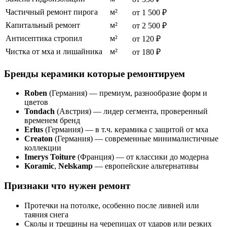
Частичный ремонт пирога
м²
от 1 500 ₽
Капитальный ремонт
м²
от 2 500 ₽
Антисептика стропил
м²
от 120 ₽
Чистка от мха и лишайника
м²
от 180 ₽
Бренды керамики которые ремонтируем
Roben
(Германия) — премиум, разнообразие форм и
цветов
Tondach
(Австрия) — лидер сегмента, проверенный
временем бренд
Erlus
(Германия) — в т.ч. керамика с защитой от мха
Creaton
(Германия) — современные минималистичные
коллекции
Imerys Toiture
(Франция) — от классики до модерна
Koramic
,
Nelskamp
— европейские альтернативы
Признаки что нужен ремонт
Протечки на потолке, особенно после ливней или
таяния снега
Сколы и трещины на черепицах от ударов или резких