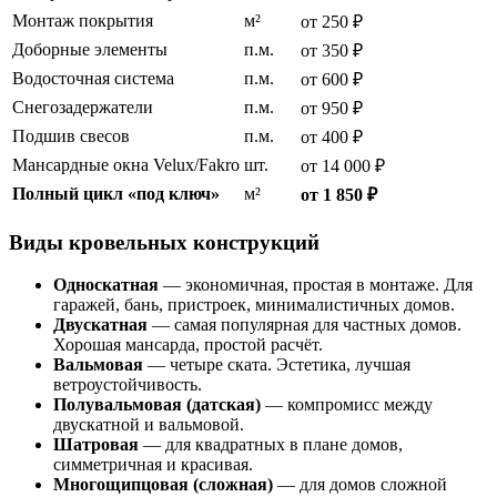
Монтаж покрытия
м²
от 250 ₽
Доборные элементы
п.м.
от 350 ₽
Водосточная система
п.м.
от 600 ₽
Снегозадержатели
п.м.
от 950 ₽
Подшив свесов
п.м.
от 400 ₽
Мансардные окна Velux/Fakro
шт.
от 14 000 ₽
Полный цикл «под ключ»
м²
от 1 850 ₽
Виды кровельных конструкций
Односкатная
— экономичная, простая в монтаже. Для
гаражей, бань, пристроек, минималистичных домов.
Двускатная
— самая популярная для частных домов.
Хорошая мансарда, простой расчёт.
Вальмовая
— четыре ската. Эстетика, лучшая
ветроустойчивость.
Полувальмовая (датская)
— компромисс между
двускатной и вальмовой.
Шатровая
— для квадратных в плане домов,
симметричная и красивая.
Многощипцовая (сложная)
— для домов сложной