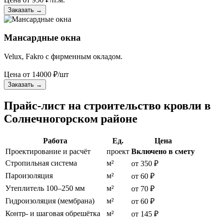
Заказать
→
Мансардные окна
Velux, Fakro с фирменным окладом.
Цена от
14000
₽/шт
Заказать
→
Прайс-лист на строительство кровли в
Солнечногорском районе
Работа
Ед.
Цена
Проектирование и расчёт
проект
Включено в смету
Стропильная система
м²
от 350 ₽
Пароизоляция
м²
от 60 ₽
Утеплитель 100–250 мм
м²
от 70 ₽
Гидроизоляция (мембрана)
м²
от 60 ₽
Контр- и шаговая обрешётка
м²
от 145 ₽