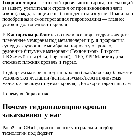
Гидроизоляция
— это слой кровельного пирога, отвечающий
за защиту утеплителя и стропил от проникновения влаги
извне (дождь, тающий снег) и конденсата изнутри. Правильно
подобранная и смонтированная гидроизоляция — главное
условие долговечности кровли.
В
Каширском районе
выполняем все виды гидроизоляции:
плёночные мембраны под металлочерепицу и профнастил,
супердиффузионные мембраны под мягкую кровлю,
рулонные битумные материалы (Технониколь, Бикрост),
ПВХ-мембраны (Sika, Logicroof), ТПО, EPDM-резину для
сложных плоских кровель и террас.
Подбираем материал под тип кровли (скат/плоская), бюджет и
условия эксплуатации (вентилируемая/невентилируемая
мансарда, эксплуатируемая кровля). Договор и гарантия 5 лет.
Почему выбирают нас
Почему гидроизоляцию кровли
заказывают у нас
Расчёт по СНиП, оригинальные материалы и подбор
технологии под бюджет.