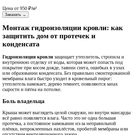
Цена от
950
₽/м²
Заказать
→
Монтаж гидроизоляции кровли: как
защитить дом от протечек и
конденсата
Гидроизоляция кровли
защищает утеплитель, стропила и
внутреннюю отделку от воды, которая может попасть под
покрытие при косом дожде, таянии снега, ошибках в узлах
или образовании конденсата. Без правильно смонтированной
мембраны влага быстро уходит в кровельный пирог:
утеплитель намокает, дерево темнеет, появляются запах
сырости и пятна на потолке.
Боль владельца
Крыша может выглядеть целой снаружи, но внутри мансарды
всё равно появляется влага. Часто это не одна большая
протечка, а постоянное намокание из-за неправильной
плёнки, непроклеенных нахлёстов, пробитой мембраны или
отсутствия вентиляционного зазора.