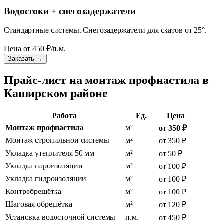
Водостоки + снегозадержатели
Стандартные системы. Снегозадержатели для скатов от 25°.
Цена от
450
₽/п.м.
Заказать
→
Прайс-лист на монтаж профнастила в
Каширском районе
Работа
Ед.
Цена
Монтаж профнастила
м²
от 350 ₽
Монтаж стропильной системы
м²
от 350 ₽
Укладка утеплителя 50 мм
м²
от 50 ₽
Укладка пароизоляции
м²
от 100 ₽
Укладка гидроизоляции
м²
от 100 ₽
Контробрешётка
м²
от 100 ₽
Шаговая обрешётка
м²
от 120 ₽
Установка водосточной системы
п.м.
от 450 ₽