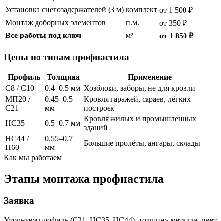
Установка снегозадержателей (3 м)
комплект
от 1 500 ₽
Монтаж доборных элементов
п.м.
от 350 ₽
Все работы под ключ
м²
от 1 850 ₽
Цены по типам профнастила
Профиль
Толщина
Применение
С8 / С10
0.4–0.5 мм
Хозблоки, заборы, не для кровли
МП20 /
0.45–0.5
Кровля гаражей, сараев, лёгких
С21
мм
построек
Кровля жилых и промышленных
НС35
0.5–0.7 мм
зданий
НС44 /
0.55–0.7
Большие пролёты, ангары, склады
Н60
мм
Как мы работаем
Этапы монтажа профнастила
Заявка
Уточняем профиль (С21, НС35, НС44), толщину металла, цвет