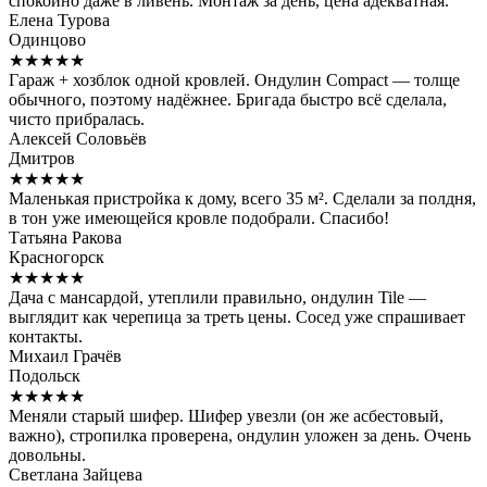
спокойно даже в ливень. Монтаж за день, цена адекватная.
Елена Турова
Одинцово
★★★★★
Гараж + хозблок одной кровлей. Ондулин Compact — толще
обычного, поэтому надёжнее. Бригада быстро всё сделала,
чисто прибралась.
Алексей Соловьёв
Дмитров
★★★★★
Маленькая пристройка к дому, всего 35 м². Сделали за полдня,
в тон уже имеющейся кровле подобрали. Спасибо!
Татьяна Ракова
Красногорск
★★★★★
Дача с мансардой, утеплили правильно, ондулин Tile —
выглядит как черепица за треть цены. Сосед уже спрашивает
контакты.
Михаил Грачёв
Подольск
★★★★★
Меняли старый шифер. Шифер увезли (он же асбестовый,
важно), стропилка проверена, ондулин уложен за день. Очень
довольны.
Светлана Зайцева