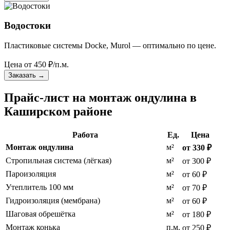
Водостоки
Пластиковые системы Docke, Murol — оптимально по цене.
Цена от
450
₽/п.м.
Заказать
→
Прайс-лист на монтаж ондулина в
Каширском районе
Работа
Ед.
Цена
Монтаж ондулина
м²
от 330 ₽
Стропильная система (лёгкая)
м²
от 300 ₽
Пароизоляция
м²
от 60 ₽
Утеплитель 100 мм
м²
от 70 ₽
Гидроизоляция (мембрана)
м²
от 60 ₽
Шаговая обрешётка
м²
от 180 ₽
Монтаж конька
п.м.
от 250 ₽