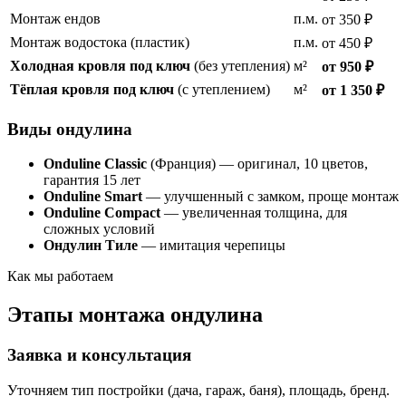
Монтаж ендов
п.м.
от 350 ₽
Монтаж водостока (пластик)
п.м.
от 450 ₽
Холодная кровля под ключ
(без утепления)
м²
от 950 ₽
Тёплая кровля под ключ
(с утеплением)
м²
от 1 350 ₽
Виды ондулина
Onduline Classic
(Франция) — оригинал, 10 цветов,
гарантия 15 лет
Onduline Smart
— улучшенный с замком, проще монтаж
Onduline Compact
— увеличенная толщина, для
сложных условий
Ондулин Тиле
— имитация черепицы
Как мы работаем
Этапы монтажа ондулина
Заявка и консультация
Уточняем тип постройки (дача, гараж, баня), площадь, бренд.