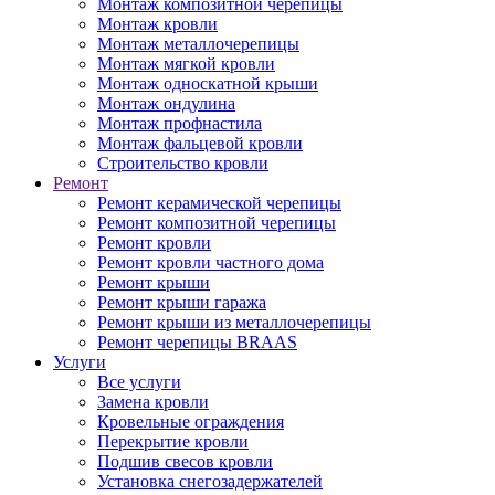
Монтаж композитной черепицы
Монтаж кровли
Монтаж металлочерепицы
Монтаж мягкой кровли
Монтаж односкатной крыши
Монтаж ондулина
Монтаж профнастила
Монтаж фальцевой кровли
Строительство кровли
Ремонт
Ремонт керамической черепицы
Ремонт композитной черепицы
Ремонт кровли
Ремонт кровли частного дома
Ремонт крыши
Ремонт крыши гаража
Ремонт крыши из металлочерепицы
Ремонт черепицы BRAAS
Услуги
Все услуги
Замена кровли
Кровельные ограждения
Перекрытие кровли
Подшив свесов кровли
Установка снегозадержателей