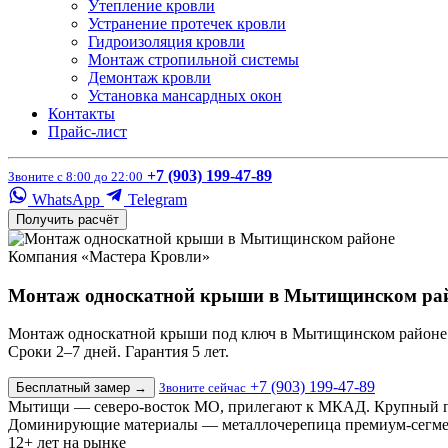
Утепление кровли
Устранение протечек кровли
Гидроизоляция кровли
Монтаж стропильной системы
Демонтаж кровли
Установка мансардных окон
Контакты
Прайс-лист
+7 (903) 199-47-89
Звоните с 8:00 до 22:00
WhatsApp
Telegram
Получить расчёт
Компания «Мастера Кровли»
Монтаж односкатной крыши в Мытищинском ра
Монтаж односкатной крыши под ключ в Мытищинском районе: д
Сроки 2–7 дней. Гарантия 5 лет.
+7 (903) 199-47-89
Бесплатный замер
→
Звоните сейчас
Мытищи — северо-восток МО, прилегают к МКАД. Крупный гор
Доминирующие материалы — металлочерепица премиум-сегмент
12+
лет на рынке