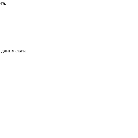
та.
 длину ската.