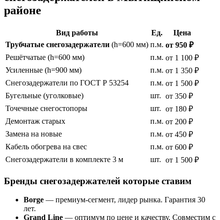
районе
Вид работы
Ед.
Цена
Трубчатые снегозадержатели
(h=600 мм)
п.м.
от 950 ₽
Решётчатые (h=600 мм)
п.м.
от 1 100 ₽
Усиленные (h=900 мм)
п.м.
от 1 350 ₽
Снегозадержатели по ГОСТ Р 53254
п.м.
от 1 500 ₽
Бугельные (уголковые)
шт.
от 350 ₽
Точечные снегостопоры
шт.
от 180 ₽
Демонтаж старых
п.м.
от 200 ₽
Замена на новые
п.м.
от 450 ₽
Кабель обогрева на свес
п.м.
от 600 ₽
Снегозадержатели в комплекте 3 м
шт.
от 1 500 ₽
Бренды снегозадержателей которые ставим
Borge
— премиум-сегмент, лидер рынка. Гарантия 30
лет.
Grand Line
— оптимум по цене и качеству. Совместим с