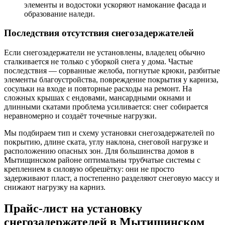
элементы и водостоки ускоряют намокание фасада и
образование наледи.
Последствия отсутствия снегозадержателей
Если снегозадержатели не установлены, владелец обычно
сталкивается не только с уборкой снега у дома. Частые
последствия — сорванные желоба, погнутые крюки, разбитые
элементы благоустройства, повреждение покрытия у карниза,
сосульки на входе и повторные расходы на ремонт. На
сложных крышах с ендовами, мансардными окнами и
длинными скатами проблема усиливается: снег собирается
неравномерно и создаёт точечные нагрузки.
Мы подбираем тип и схему установки снегозадержателей по
покрытию, длине ската, углу наклона, снеговой нагрузке и
расположению опасных зон. Для большинства домов в
Мытищинском районе оптимальны трубчатые системы с
креплением в силовую обрешётку: они не просто
задерживают пласт, а постепенно разделяют снеговую массу и
снижают нагрузку на карниз.
Прайс-лист на установку
снегозадержателей в Мытищинском