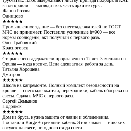
трубчатых, плюс задерживают листву. Бригада подобрала RAL
в тон кровли — выглядит как часть архитектуры.
Жанна Розова
Одинцово
★★★★★
Промышленное здание — без снегозадержателей по ГОСТ
МЧС не принимает. Поставили усиленные h=900 — все
нормы соблюдены, акт получили с первого раза.
Олег Грабовский
Красногорск
★★★★★
Старые снегозадержатели проржавели за 12 лет. Заменили на
Optima — куда крепче. Цена адекватная, работа за день.
Татьяна Хорошева
Дмитров
★★★★★
Школа на капремонте. Полный комплект безопасности на
кровле — снегозадержатели, переходники, кабель обогрева на
свесы. Сдача в МЧС с первого раза.
Сергей Демьянов
Подольск
★★★★★
Дом из бруса, нужна защита от лавин и обледенения.
Поставили Borge + греющий кабель. Этой зимой — никаких
сосулек на свесе, ни одного схода снега.