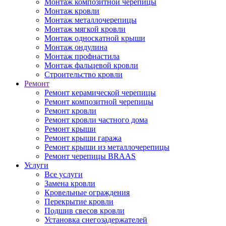
Монтаж композитной черепицы
Монтаж кровли
Монтаж металлочерепицы
Монтаж мягкой кровли
Монтаж односкатной крыши
Монтаж ондулина
Монтаж профнастила
Монтаж фальцевой кровли
Строительство кровли
Ремонт
Ремонт керамической черепицы
Ремонт композитной черепицы
Ремонт кровли
Ремонт кровли частного дома
Ремонт крыши
Ремонт крыши гаража
Ремонт крыши из металлочерепицы
Ремонт черепицы BRAAS
Услуги
Все услуги
Замена кровли
Кровельные ограждения
Перекрытие кровли
Подшив свесов кровли
Установка снегозадержателей