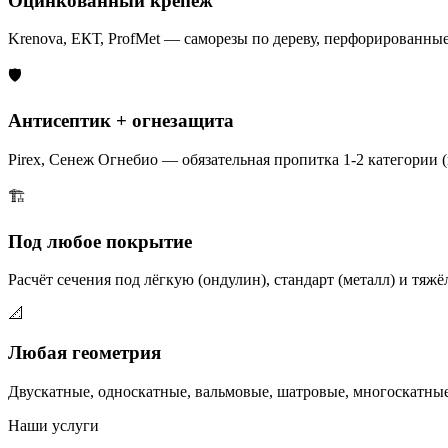
Оцинкованный крепёж
Krenova, ЕКТ, ProfMet — саморезы по дереву, перфорированны
🛡️
Антисептик + огнезащита
Pirex, Сенеж Огнебио — обязательная пропитка 1-2 категории 
🏗️
Под любое покрытие
Расчёт сечения под лёгкую (ондулин), стандарт (металл) и тяж
📐
Любая геометрия
Двускатные, односкатные, вальмовые, шатровые, многоскатны
Наши услуги