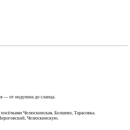
я — от ондулина до сланца.
посёлками Челюскинская, Болшево, Тарасовка.
Пироговский, Челюскинскую.