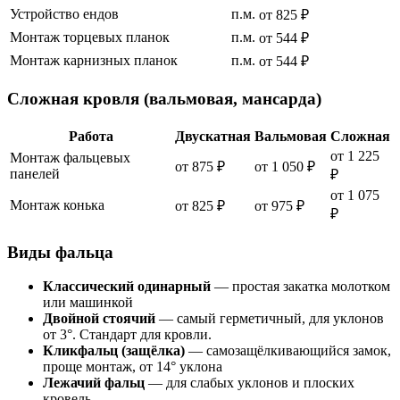
Устройство ендов
п.м.
от 825 ₽
Монтаж торцевых планок
п.м.
от 544 ₽
Монтаж карнизных планок
п.м.
от 544 ₽
Сложная кровля (вальмовая, мансарда)
Работа
Двускатная
Вальмовая
Сложная
от 1 225
Монтаж фальцевых
от 875 ₽
от 1 050 ₽
панелей
₽
от 1 075
Монтаж конька
от 825 ₽
от 975 ₽
₽
Виды фальца
Классический одинарный
— простая закатка молотком
или машинкой
Двойной стоячий
— самый герметичный, для уклонов
от 3°. Стандарт для кровли.
Кликфальц (защёлка)
— самозащёлкивающийся замок,
проще монтаж, от 14° уклона
Лежачий фальц
— для слабых уклонов и плоских
кровель