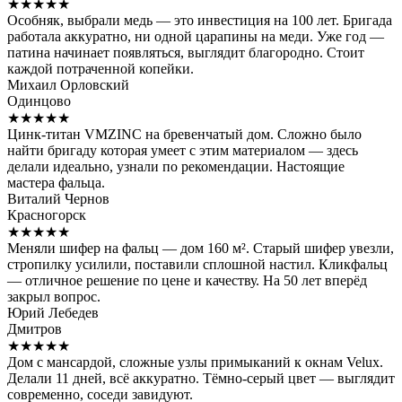
★★★★★
Особняк, выбрали медь — это инвестиция на 100 лет. Бригада
работала аккуратно, ни одной царапины на меди. Уже год —
патина начинает появляться, выглядит благородно. Стоит
каждой потраченной копейки.
Михаил Орловский
Одинцово
★★★★★
Цинк-титан VMZINC на бревенчатый дом. Сложно было
найти бригаду которая умеет с этим материалом — здесь
делали идеально, узнали по рекомендации. Настоящие
мастера фальца.
Виталий Чернов
Красногорск
★★★★★
Меняли шифер на фальц — дом 160 м². Старый шифер увезли,
стропилку усилили, поставили сплошной настил. Кликфальц
— отличное решение по цене и качеству. На 50 лет вперёд
закрыл вопрос.
Юрий Лебедев
Дмитров
★★★★★
Дом с мансардой, сложные узлы примыканий к окнам Velux.
Делали 11 дней, всё аккуратно. Тёмно-серый цвет — выглядит
современно, соседи завидуют.