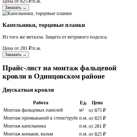
Цена от
825
₽/п.м.
Заказать
→
Капельники, торцевые планки
Из того же металла. Защита от ветрового подсоса.
Цена от
281
₽/п.м.
Заказать
→
Прайс-лист на монтаж фальцевой
кровли в Одинцовском районе
Двускатная кровля
Работа
Ед.
Цена
Монтаж фальцевых панелей
м²
от 875 ₽
Монтаж примыканий к стене/трубе
п.м.
от 825 ₽
Монтаж капельника
п.м.
от 281 ₽
Монтаж коньков, вальм
п.м.
от 825 ₽