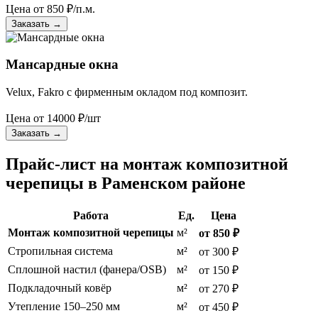
Цена от
850
₽/п.м.
Заказать
→
Мансардные окна
Velux, Fakro с фирменным окладом под композит.
Цена от
14000
₽/шт
Заказать
→
Прайс-лист на монтаж композитной
черепицы в Раменском районе
Работа
Ед.
Цена
Монтаж композитной черепицы
м²
от 850 ₽
Стропильная система
м²
от 300 ₽
Сплошной настил (фанера/OSB)
м²
от 150 ₽
Подкладочный ковёр
м²
от 270 ₽
Утепление 150–250 мм
м²
от 450 ₽