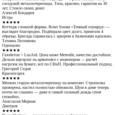
соседской металлочерепицы. Тихо, красиво, гарантия на 30
лет. Стоило своих денег.
Алексей Бондарев
Истра
★★★★★
Коттедж сложной формы. Roser Sonata «Темный изумруд» —
выглядит благородно. Подбирали цвет долго, привезли 4
образца. Бригада справилась с эркером и балконами идеально.
Татьяна Лесникова
Одинцово
★★★★★
Газобетон + LuxArd. Цена ниже Metrotile, качество достойное.
Делали мауэрлат на армопоясе с инженером — расчёт
нагрузок на бумаге, всё по СНиП. Профессиональный подход.
Григорий Седов
Красногорск
★★★★★
Меняли старую металлочерепицу на композит. Стропилка
проверена, настил полностью обновили. Шум в доме теперь
почти не слышно — даже в самый сильный дождь спим
спокойно.
Анастасия Мирная
Дмитров
★★★★★