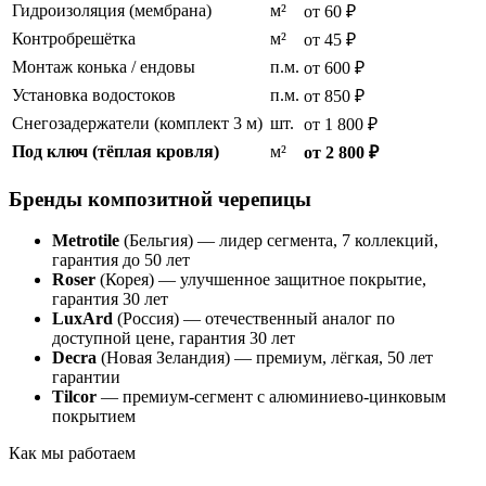
Гидроизоляция (мембрана)
м²
от 60 ₽
Контробрешётка
м²
от 45 ₽
Монтаж конька / ендовы
п.м.
от 600 ₽
Установка водостоков
п.м.
от 850 ₽
Снегозадержатели (комплект 3 м)
шт.
от 1 800 ₽
Под ключ (тёплая кровля)
м²
от 2 800 ₽
Бренды композитной черепицы
Metrotile
(Бельгия) — лидер сегмента, 7 коллекций,
гарантия до 50 лет
Roser
(Корея) — улучшенное защитное покрытие,
гарантия 30 лет
LuxArd
(Россия) — отечественный аналог по
доступной цене, гарантия 30 лет
Decra
(Новая Зеландия) — премиум, лёгкая, 50 лет
гарантии
Tilcor
— премиум-сегмент с алюминиево-цинковым
покрытием
Как мы работаем