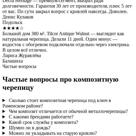
Decra Heritage — премиум-сегмент, выбрал ради
долговечности. Гарантия 30 лет от производителя, плюс 5 лет
от вас. По сути закрыл вопрос с кровлей навсегда. Доволен.
Денис Кулаков
Подольск
★★★★☆
Большой дом 380 м². Tilcor Antique Walnut — выглядит как
натуральная черепица. Делали 11 дней. Один минус —
водосток с обогревом подключали отдельно через электрика.
В целом всё отлично.
Лариса Журавлёва
Балашиха
Частые вопросы
Частые вопросы про композитную
черепицу
Сколько стоит композитная черепица под ключ в
Раменском районе?
Чем композит отличается от обычной металлочерепицы?
С какими брендами работаете?
Какой срок службы у композита?
Шумно ли в дождь?
Можно ли укладывать на старую кровлю?