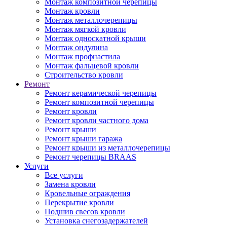
Монтаж композитной черепицы
Монтаж кровли
Монтаж металлочерепицы
Монтаж мягкой кровли
Монтаж односкатной крыши
Монтаж ондулина
Монтаж профнастила
Монтаж фальцевой кровли
Строительство кровли
Ремонт
Ремонт керамической черепицы
Ремонт композитной черепицы
Ремонт кровли
Ремонт кровли частного дома
Ремонт крыши
Ремонт крыши гаража
Ремонт крыши из металлочерепицы
Ремонт черепицы BRAAS
Услуги
Все услуги
Замена кровли
Кровельные ограждения
Перекрытие кровли
Подшив свесов кровли
Установка снегозадержателей