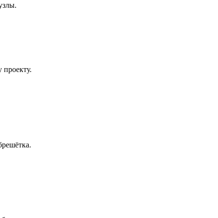
узлы.
 проекту.
брешётка.