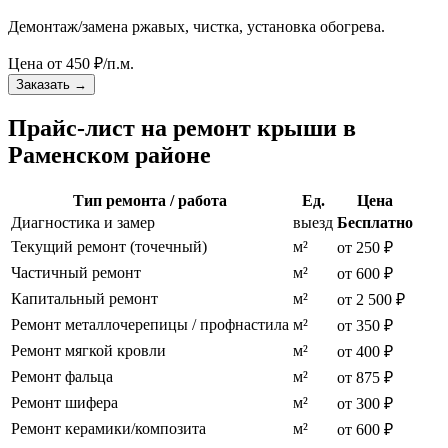
Демонтаж/замена ржавых, чистка, установка обогрева.
Цена от
450
₽/п.м.
Заказать
→
Прайс-лист на ремонт крыши в
Раменском районе
Тип ремонта / работа
Ед.
Цена
Диагностика и замер
выезд
Бесплатно
Текущий ремонт (точечный)
м²
от 250 ₽
Частичный ремонт
м²
от 600 ₽
Капитальный ремонт
м²
от 2 500 ₽
Ремонт металлочерепицы / профнастила
м²
от 350 ₽
Ремонт мягкой кровли
м²
от 400 ₽
Ремонт фальца
м²
от 875 ₽
Ремонт шифера
м²
от 300 ₽
Ремонт керамики/композита
м²
от 600 ₽