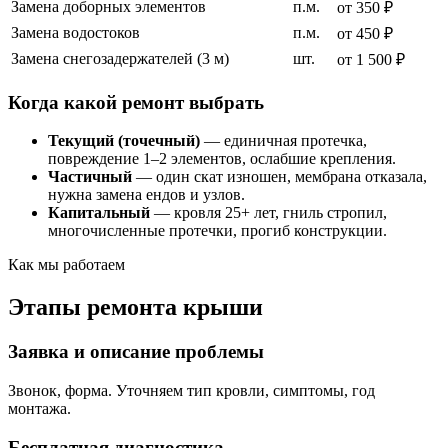
Замена доборных элементов
п.м.
от 350 ₽
Замена водостоков
п.м.
от 450 ₽
Замена снегозадержателей (3 м)
шт.
от 1 500 ₽
Когда какой ремонт выбрать
Текущий (точечный)
— единичная протечка,
повреждение 1–2 элементов, ослабшие крепления.
Частичный
— один скат изношен, мембрана отказала,
нужна замена ендов и узлов.
Капитальный
— кровля 25+ лет, гниль стропил,
многочисленные протечки, прогиб конструкции.
Как мы работаем
Этапы ремонта крыши
Заявка и описание проблемы
Звонок, форма. Уточняем тип кровли, симптомы, год
монтажа.
Бесплатная диагностика