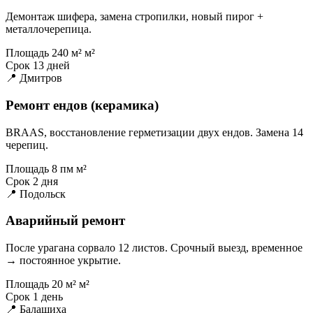
Демонтаж шифера, замена стропилки, новый пирог +
металлочерепица.
Площадь
240 м² м²
Срок
13 дней
📍 Дмитров
Ремонт ендов (керамика)
BRAAS, восстановление герметизации двух ендов. Замена 14
черепиц.
Площадь
8 пм м²
Срок
2 дня
📍 Подольск
Аварийный ремонт
После урагана сорвало 12 листов. Срочный выезд, временное
→ постоянное укрытие.
Площадь
20 м² м²
Срок
1 день
📍 Балашиха