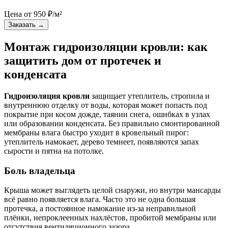
Цена от
950
₽/м²
Заказать
→
Монтаж гидроизоляции кровли: как
защитить дом от протечек и
конденсата
Гидроизоляция кровли
защищает утеплитель, стропила и
внутреннюю отделку от воды, которая может попасть под
покрытие при косом дожде, таянии снега, ошибках в узлах
или образовании конденсата. Без правильно смонтированной
мембраны влага быстро уходит в кровельный пирог:
утеплитель намокает, дерево темнеет, появляются запах
сырости и пятна на потолке.
Боль владельца
Крыша может выглядеть целой снаружи, но внутри мансарды
всё равно появляется влага. Часто это не одна большая
протечка, а постоянное намокание из-за неправильной
плёнки, непроклеенных нахлёстов, пробитой мембраны или
отсутствия вентиляционного зазора.