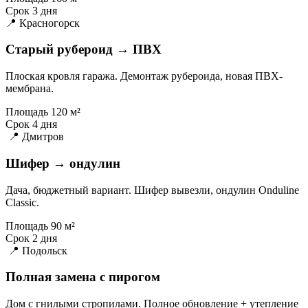
Срок
3 дня
📍 Красногорск
Старый рубероид → ПВХ
Плоская кровля гаража. Демонтаж рубероида, новая ПВХ-
мембрана.
Площадь
120 м²
Срок
4 дня
📍 Дмитров
Шифер → ондулин
Дача, бюджетный вариант. Шифер вывезли, ондулин Onduline
Classic.
Площадь
90 м²
Срок
2 дня
📍 Подольск
Полная замена с пирогом
Дом с гнилыми стропилами. Полное обновление + утепление