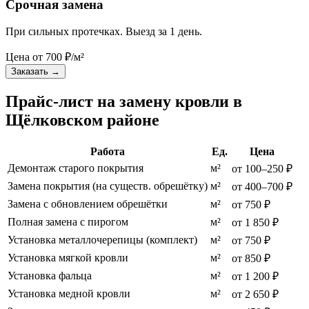
Срочная замена
При сильных протечках. Выезд за 1 день.
Цена от
700
₽/м²
Заказать
→
Прайс-лист на замену кровли в
Щёлковском районе
Работа
Ед.
Цена
Демонтаж старого покрытия
м²
от 100–250 ₽
Замена покрытия (на существ. обрешётку)
м²
от 400–700 ₽
Замена с обновлением обрешётки
м²
от 750 ₽
Полная замена с пирогом
м²
от 1 850 ₽
Установка металлочерепицы (комплект)
м²
от 750 ₽
Установка мягкой кровли
м²
от 850 ₽
Установка фальца
м²
от 1 200 ₽
Установка медной кровли
м²
от 2 650 ₽