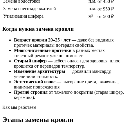
Замена водостоков
п.м.
от 450 ₽
Замена снегозадержателей
п.м.
от 950 ₽
Утилизация шифера
м³
от 500 ₽
Когда нужна замена кровли
Возраст кровли 20–25+ лет
— даже без видимых
протечек материалы потеряли свойства.
Многочисленные протечки
в разных местах —
точечный ремонт уже не помогает.
Старый шифер
— асбест опасен для здоровья, плюс
крошится от перепадов температур.
Изменение архитектуры
— добавили мансарду,
увеличили этажность.
Эстетический износ
— выгорание цвета, ржавчина,
видимые повреждения.
Прогиб стропил
от тяжёлого покрытия (старая шифер,
керамика).
Как мы работаем
Этапы замены кровли