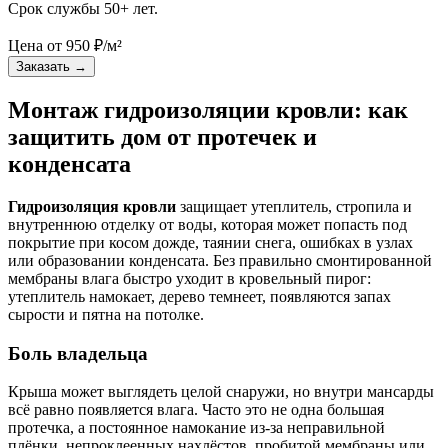
Срок службы 50+ лет.
Цена от
950
₽/м²
Заказать
→
Монтаж гидроизоляции кровли: как
защитить дом от протечек и
конденсата
Гидроизоляция кровли
защищает утеплитель, стропила и
внутреннюю отделку от воды, которая может попасть под
покрытие при косом дожде, таянии снега, ошибках в узлах
или образовании конденсата. Без правильно смонтированной
мембраны влага быстро уходит в кровельный пирог:
утеплитель намокает, дерево темнеет, появляются запах
сырости и пятна на потолке.
Боль владельца
Крыша может выглядеть целой снаружи, но внутри мансарды
всё равно появляется влага. Часто это не одна большая
протечка, а постоянное намокание из-за неправильной
плёнки, непроклеенных нахлёстов, пробитой мембраны или