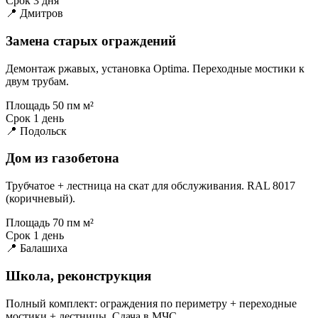
Срок
3 дня
📍 Дмитров
Замена старых ограждений
Демонтаж ржавых, установка Optima. Переходные мостики к
двум трубам.
Площадь
50 пм м²
Срок
1 день
📍 Подольск
Дом из газобетона
Трубчатое + лестница на скат для обслуживания. RAL 8017
(коричневый).
Площадь
70 пм м²
Срок
1 день
📍 Балашиха
Школа, реконструкция
Полный комплект: ограждения по периметру + переходные
мостики + лестницы. Сдача в МЧС.