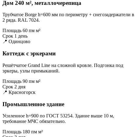
Дом 240 м², металлочерепица
Трубчатое Borge h=600 мм по периметру + снегозадержатели в
2 ряда. RAL 7024.
Площадь
60 пм м²
Срок
1 день
📍 Одинцово
Коттедж с эркерами
Решётчатое Grand Line на сложной кровле. Подгонка под
эркеры, узлы примыканий.
Площадь
90 пм м²
Срок
2 дня
📍 Красногорск
Промышленное здание
Усиленное h=900 по ГОСТ 53254. Здание выше 10 м,
требование МЧС обязательно.
Площадь
180 пм м²