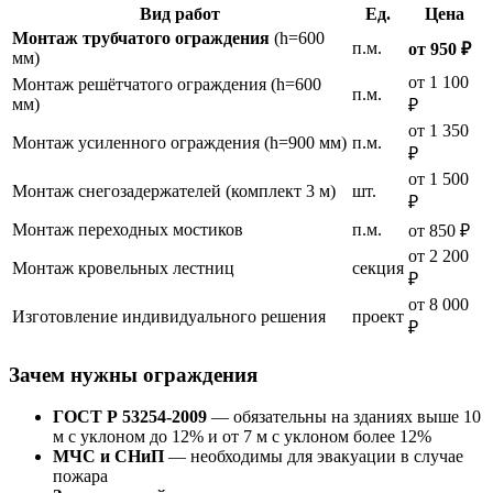
Вид работ
Ед.
Цена
Монтаж трубчатого ограждения
(h=600
п.м.
от 950 ₽
мм)
от 1 100
Монтаж решётчатого ограждения (h=600
п.м.
мм)
₽
от 1 350
Монтаж усиленного ограждения (h=900 мм)
п.м.
₽
от 1 500
Монтаж снегозадержателей (комплект 3 м)
шт.
₽
Монтаж переходных мостиков
п.м.
от 850 ₽
от 2 200
Монтаж кровельных лестниц
секция
₽
от 8 000
Изготовление индивидуального решения
проект
₽
Зачем нужны ограждения
ГОСТ Р 53254-2009
— обязательны на зданиях выше 10
м с уклоном до 12% и от 7 м с уклоном более 12%
МЧС и СНиП
— необходимы для эвакуации в случае
пожара