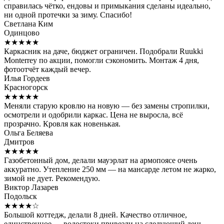
справилась чётко, ендовы и примыкания сделаны идеально,
ни одной протечки за зиму. Спасибо!
Светлана Ким
Одинцово
★★★★★
Каркасник на даче, бюджет ограничен. Подобрали Ruukki
Monterrey по акции, помогли сэкономить. Монтаж 4 дня,
фотоотчёт каждый вечер.
Илья Гордеев
Красногорск
★★★★★
Меняли старую кровлю на новую — без замены стропилки,
осмотрели и одобрили каркас. Цена не выросла, всё
прозрачно. Кровля как новенькая.
Ольга Беляева
Дмитров
★★★★★
Газобетонный дом, делали мауэрлат на армопоясе очень
аккуратно. Утепление 250 мм — на мансарде летом не жарко,
зимой не дует. Рекомендую.
Виктор Лазарев
Подольск
★★★★☆
Большой коттедж, делали 8 дней. Качество отличное,
единственное — водостоки привезли на следующий день