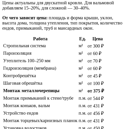
Цены актуальны для двускатной кровли. Для вальмовой
добавляем 15–20%, для сложной — 30–40%.
От чего зависит цена:
площадь и форма крыши, уклон,
высота дома, толщина утепления, тип покрытия, количество
ендов, примыканий, труб и мансардных окон.
Работа
Ед.
Цена
Стропильная система
м²
от 300 ₽
Пароизоляция
м²
от 60 ₽
Утеплитель 100–250 мм
м²
от 70 ₽
Гидроизоляция (мембрана)
м²
от 60 ₽
Контробрешётка
м²
от 45 ₽
Шаговая обрешётка
м²
от 100 ₽
Монтаж металлочерепицы
м²
от 375 ₽
Монтаж примыканий к стене/трубе
п.м.
от 544 ₽
Монтаж коньков, вальм
п.м.
от 431 ₽
Устройство ендов
п.м.
от 456 ₽
Монтаж торцевых/карнизных планок
п.м.
от 431 ₽
Установка водостоков
п.м.
от 450 ₽