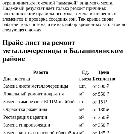
ограничиваться точечной “замазкой” видимого места.
Надёжный результат даёт только ремонт причины:
восстановление правильного узла, замена изношенных
элементов и проверка соседних зон. Так крыша снова
работает как система, а не как набор временных заплаток до
следующего дождя.
Прайс-лист на ремонт
металлочерепицы в Балашихинском
районе
Работа
Ед.
Цена
Диагностика
выезд
Бесплатно
Замена листа металлочерепицы
шт.
от 500 ₽
Локальный ремонт покрытия
м²
от 550 ₽
Замена саморезов с EPDM-шайбой
шт.
от 15 ₽
Обработка ржавчины
м²
от 180 ₽
Реставрация царапин
м²
от 350 ₽
Замена гидроизоляции
м²
от 350 ₽
Замена контр- и шаговой обрешётки
м²
от 145 ₽