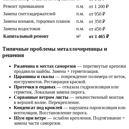
Ремонт примыкания
п.м.
от 1 200 ₽
Замена снегозадержателей
п.м.
от 950 ₽
Замена коньков, торцевых планок
п.м.
от 350 ₽
Замена водостоков
п.м.
от 450 ₽
Капитальный ремонт
м²
от 1 465 ₽
Типичные проблемы металлочерепицы и
решения
Ржавчина в местах саморезов
— перетянутые крепежи
продавили шайбы. Замена + герметизация.
Царапины и сколы
— повреждение полимера от веток,
инструментов. Реставрация краской.
Протечки в ендовах
— отказала гидроизоляция или
герметик. Локальная замена пирога.
Сорванные ветром листы
— некачественный монтаж
в верхней волне. Перекрепление.
Конденсат под кровлей
— нарушена пароизоляция или
вентиляция. Восстановление пирога.
Шум при ветре
— ослабли крепления. Подтягивание +
замена части саморезов.