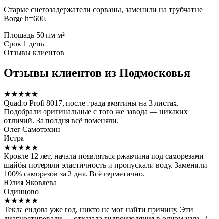
Старые снегозадержатели сорваны, заменили на трубчатые
Borge h=600.
Площадь
50 пм м²
Срок
1 день
Отзывы клиентов
Отзывы клиентов из Подмосковья
★★★★★
Quadro Profi 8017, после града вмятины на 3 листах.
Подобрали оригинальные с того же завода — никаких
отличий. За полдня всё поменяли.
Олег Самотохин
Истра
★★★★★
Кровле 12 лет, начала появляться ржавчина под саморезами —
шайбы потеряли эластичность и пропускали воду. Заменили
100% саморезов за 2 дня. Всё герметично.
Юлия Яковлева
Одинцово
★★★★★
Текла ендова уже год, никто не мог найти причину. Эти
диагностировали — отказала гидроизоляция в одном узле. 2