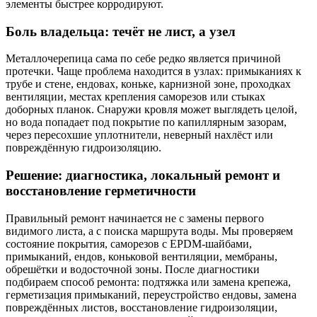
элементы быстрее корродируют.
Боль владельца: течёт не лист, а узел
Металлочерепица сама по себе редко является причиной
протечки. Чаще проблема находится в узлах: примыканиях к
трубе и стене, ендовах, коньке, карнизной зоне, проходках
вентиляции, местах крепления саморезов или стыках
доборных планок. Снаружи кровля может выглядеть целой,
но вода попадает под покрытие по капиллярным зазорам,
через пересохшие уплотнители, неверный нахлёст или
повреждённую гидроизоляцию.
Решение: диагностика, локальный ремонт и
восстановление герметичности
Правильный ремонт начинается не с замены первого
видимого листа, а с поиска маршрута воды. Мы проверяем
состояние покрытия, саморезов с EPDM-шайбами,
примыканий, ендов, коньковой вентиляции, мембраны,
обрешётки и водосточной зоны. После диагностики
подбираем способ ремонта: подтяжка или замена крепежа,
герметизация примыканий, переустройство ендовы, замена
повреждённых листов, восстановление гидроизоляции,