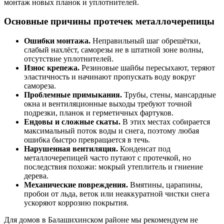
монтаж новых планок и уплотнителей.
Основные причины протечек металлочерепицы
Ошибки монтажа.
Неправильный шаг обрешётки,
слабый нахлёст, саморезы не в штатной зоне волны,
отсутствие уплотнителей.
Износ крепежа.
Резиновые шайбы пересыхают, теряют
эластичность и начинают пропускать воду вокруг
самореза.
Проблемные примыкания.
Трубы, стены, мансардные
окна и вентиляционные выходы требуют точной
подрезки, планок и герметичных фартуков.
Ендовы и сложные скаты.
В этих местах собирается
максимальный поток воды и снега, поэтому любая
ошибка быстро превращается в течь.
Нарушенная вентиляция.
Конденсат под
металлочерепицей часто путают с протечкой, но
последствия похожи: мокрый утеплитель и гниение
дерева.
Механические повреждения.
Вмятины, царапины,
пробои от льда, веток или неаккуратной чистки снега
ускоряют коррозию покрытия.
Для домов в Балашихинском районе мы рекомендуем не