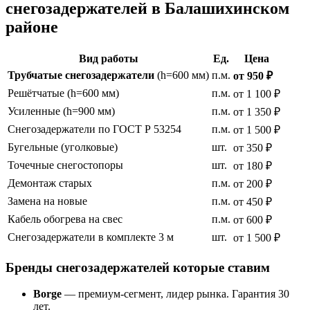
снегозадержателей в Балашихинском
районе
Вид работы
Ед.
Цена
Трубчатые снегозадержатели
(h=600 мм)
п.м.
от 950 ₽
Решётчатые (h=600 мм)
п.м.
от 1 100 ₽
Усиленные (h=900 мм)
п.м.
от 1 350 ₽
Снегозадержатели по ГОСТ Р 53254
п.м.
от 1 500 ₽
Бугельные (уголковые)
шт.
от 350 ₽
Точечные снегостопоры
шт.
от 180 ₽
Демонтаж старых
п.м.
от 200 ₽
Замена на новые
п.м.
от 450 ₽
Кабель обогрева на свес
п.м.
от 600 ₽
Снегозадержатели в комплекте 3 м
шт.
от 1 500 ₽
Бренды снегозадержателей которые ставим
Borge
— премиум-сегмент, лидер рынка. Гарантия 30
лет.