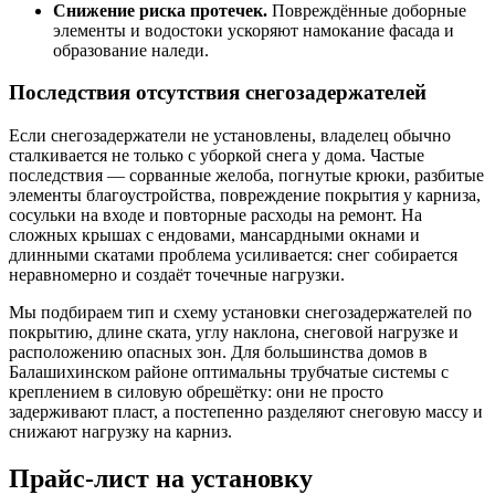
Снижение риска протечек.
Повреждённые доборные
элементы и водостоки ускоряют намокание фасада и
образование наледи.
Последствия отсутствия снегозадержателей
Если снегозадержатели не установлены, владелец обычно
сталкивается не только с уборкой снега у дома. Частые
последствия — сорванные желоба, погнутые крюки, разбитые
элементы благоустройства, повреждение покрытия у карниза,
сосульки на входе и повторные расходы на ремонт. На
сложных крышах с ендовами, мансардными окнами и
длинными скатами проблема усиливается: снег собирается
неравномерно и создаёт точечные нагрузки.
Мы подбираем тип и схему установки снегозадержателей по
покрытию, длине ската, углу наклона, снеговой нагрузке и
расположению опасных зон. Для большинства домов в
Балашихинском районе оптимальны трубчатые системы с
креплением в силовую обрешётку: они не просто
задерживают пласт, а постепенно разделяют снеговую массу и
снижают нагрузку на карниз.
Прайс-лист на установку