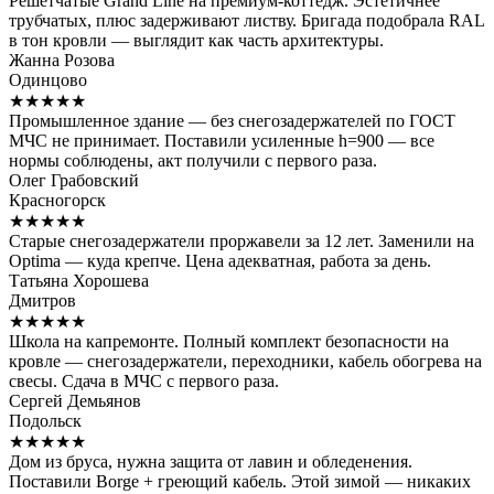
Решётчатые Grand Line на премиум-коттедж. Эстетичнее
трубчатых, плюс задерживают листву. Бригада подобрала RAL
в тон кровли — выглядит как часть архитектуры.
Жанна Розова
Одинцово
★★★★★
Промышленное здание — без снегозадержателей по ГОСТ
МЧС не принимает. Поставили усиленные h=900 — все
нормы соблюдены, акт получили с первого раза.
Олег Грабовский
Красногорск
★★★★★
Старые снегозадержатели проржавели за 12 лет. Заменили на
Optima — куда крепче. Цена адекватная, работа за день.
Татьяна Хорошева
Дмитров
★★★★★
Школа на капремонте. Полный комплект безопасности на
кровле — снегозадержатели, переходники, кабель обогрева на
свесы. Сдача в МЧС с первого раза.
Сергей Демьянов
Подольск
★★★★★
Дом из бруса, нужна защита от лавин и обледенения.
Поставили Borge + греющий кабель. Этой зимой — никаких