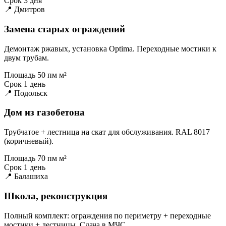
Срок
3 дня
📍 Дмитров
Замена старых ограждений
Демонтаж ржавых, установка Optima. Переходные мостики к
двум трубам.
Площадь
50 пм м²
Срок
1 день
📍 Подольск
Дом из газобетона
Трубчатое + лестница на скат для обслуживания. RAL 8017
(коричневый).
Площадь
70 пм м²
Срок
1 день
📍 Балашиха
Школа, реконструкция
Полный комплект: ограждения по периметру + переходные
мостики + лестницы. Сдача в МЧС.