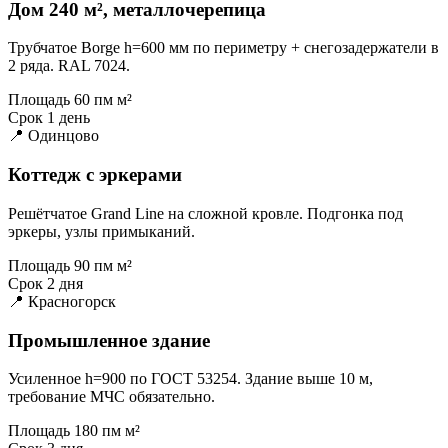
Дом 240 м², металлочерепица
Трубчатое Borge h=600 мм по периметру + снегозадержатели в
2 ряда. RAL 7024.
Площадь
60 пм м²
Срок
1 день
📍 Одинцово
Коттедж с эркерами
Решётчатое Grand Line на сложной кровле. Подгонка под
эркеры, узлы примыканий.
Площадь
90 пм м²
Срок
2 дня
📍 Красногорск
Промышленное здание
Усиленное h=900 по ГОСТ 53254. Здание выше 10 м,
требование МЧС обязательно.
Площадь
180 пм м²