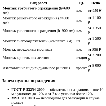
Вид работ
Ед.
Цена
Монтаж трубчатого ограждения
(h=600
п.м.
от 950 ₽
мм)
от 1 100
Монтаж решётчатого ограждения (h=600
п.м.
мм)
₽
от 1 350
Монтаж усиленного ограждения (h=900 мм)
п.м.
₽
от 1 500
Монтаж снегозадержателей (комплект 3 м)
шт.
₽
Монтаж переходных мостиков
п.м.
от 850 ₽
от 2 200
Монтаж кровельных лестниц
секция
₽
от 8 000
Изготовление индивидуального решения
проект
₽
Зачем нужны ограждения
ГОСТ Р 53254-2009
— обязательны на зданиях выше 10
м с уклоном до 12% и от 7 м с уклоном более 12%
МЧС и СНиП
— необходимы для эвакуации в случае
пожара