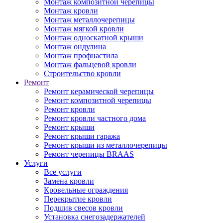
Монтаж композитной черепицы
Монтаж кровли
Монтаж металлочерепицы
Монтаж мягкой кровли
Монтаж односкатной крыши
Монтаж ондулина
Монтаж профнастила
Монтаж фальцевой кровли
Строительство кровли
Ремонт
Ремонт керамической черепицы
Ремонт композитной черепицы
Ремонт кровли
Ремонт кровли частного дома
Ремонт крыши
Ремонт крыши гаража
Ремонт крыши из металлочерепицы
Ремонт черепицы BRAAS
Услуги
Все услуги
Замена кровли
Кровельные ограждения
Перекрытие кровли
Подшив свесов кровли
Установка снегозадержателей