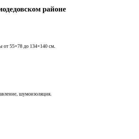
модедовском районе
ы от 55×78 до 134×140 см.
авление, шумоизоляция.