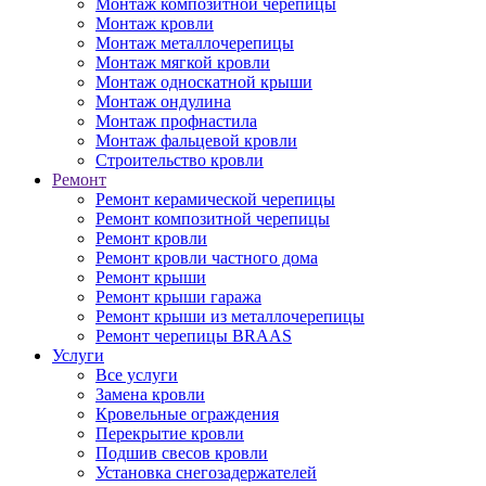
Монтаж композитной черепицы
Монтаж кровли
Монтаж металлочерепицы
Монтаж мягкой кровли
Монтаж односкатной крыши
Монтаж ондулина
Монтаж профнастила
Монтаж фальцевой кровли
Строительство кровли
Ремонт
Ремонт керамической черепицы
Ремонт композитной черепицы
Ремонт кровли
Ремонт кровли частного дома
Ремонт крыши
Ремонт крыши гаража
Ремонт крыши из металлочерепицы
Ремонт черепицы BRAAS
Услуги
Все услуги
Замена кровли
Кровельные ограждения
Перекрытие кровли
Подшив свесов кровли
Установка снегозадержателей