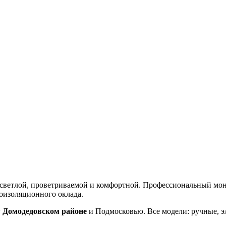
ветлой, проветриваемой и комфортной. Профессиональный монта
оизоляционного оклада.
у
Домодедовском районе
и Подмосковью. Все модели: ручные, э