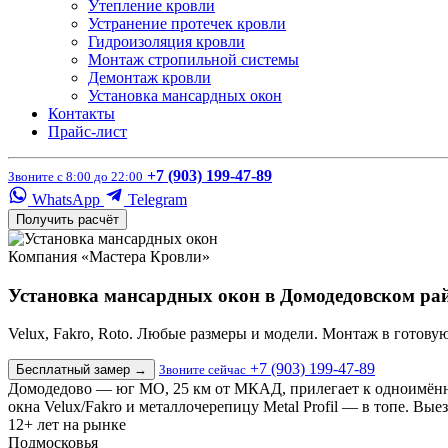
Утепление кровли
Устранение протечек кровли
Гидроизоляция кровли
Монтаж стропильной системы
Демонтаж кровли
Установка мансардных окон
Контакты
Прайс-лист
+7 (903) 199-47-89
Звоните с 8:00 до 22:00
WhatsApp
Telegram
Получить расчёт
Компания «Мастера Кровли»
Установка мансардных окон в Домодедовском ра
Velux, Fakro, Roto. Любые размеры и модели. Монтаж в готов
+7 (903) 199-47-89
Бесплатный замер
→
Звоните сейчас
Домодедово — юг МО, 25 км от МКАД, прилегает к одноимённо
окна Velux/Fakro и металлочерепицу Metal Profil — в топе. Вы
12+
лет на рынке
Подмосковья