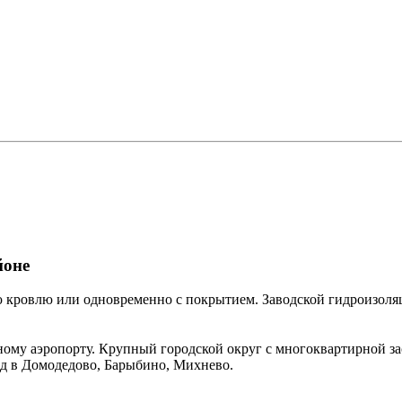
йоне
ую кровлю или одновременно с покрытием. Заводской гидроизол
му аэропорту. Крупный городской округ с многоквартирной за
езд в Домодедово, Барыбино, Михнево.