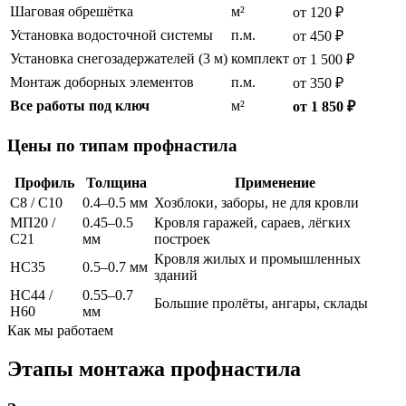
Шаговая обрешётка
м²
от 120 ₽
Установка водосточной системы
п.м.
от 450 ₽
Установка снегозадержателей (3 м)
комплект
от 1 500 ₽
Монтаж доборных элементов
п.м.
от 350 ₽
Все работы под ключ
м²
от 1 850 ₽
Цены по типам профнастила
Профиль
Толщина
Применение
С8 / С10
0.4–0.5 мм
Хозблоки, заборы, не для кровли
МП20 /
0.45–0.5
Кровля гаражей, сараев, лёгких
С21
мм
построек
Кровля жилых и промышленных
НС35
0.5–0.7 мм
зданий
НС44 /
0.55–0.7
Большие пролёты, ангары, склады
Н60
мм
Как мы работаем
Этапы монтажа профнастила