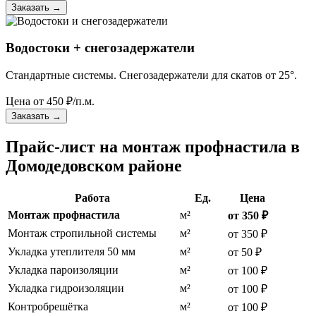
Заказать
→
Водостоки + снегозадержатели
Стандартные системы. Снегозадержатели для скатов от 25°.
Цена от
450
₽/п.м.
Заказать
→
Прайс-лист на монтаж профнастила в
Домодедовском районе
Работа
Ед.
Цена
Монтаж профнастила
м²
от 350 ₽
Монтаж стропильной системы
м²
от 350 ₽
Укладка утеплителя 50 мм
м²
от 50 ₽
Укладка пароизоляции
м²
от 100 ₽
Укладка гидроизоляции
м²
от 100 ₽
Контробрешётка
м²
от 100 ₽