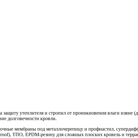
 защиту утеплителя и стропил от проникновения влаги извне (
вие долговечности кровли.
ночные мембраны под металлочерепицу и профнастил, суперди
croof), ТПО, EPDM-резину для сложных плоских кровель и терра