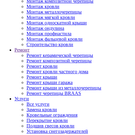
Монтаж композитной черепицы
Монтаж кровли
Монтаж металлочерепицы
Монтаж мягкой кровли
Монтаж односкатной крыши
Монтаж ондулина
Монтаж профнастила
Монтаж фальцевой кровли
Строительство кровли
Ремонт
Ремонт керамической черепицы
Ремонт композитной черепицы
Ремонт кровли
Ремонт кровли частного дома
Ремонт крыши
Ремонт крыши гаража
Ремонт крыши из металлочерепицы
Ремонт черепицы BRAAS
Услуги
Все услуги
Замена кровли
Кровельные ограждения
Перекрытие кровли
Подшив свесов кровли
Установка снегозадержателей