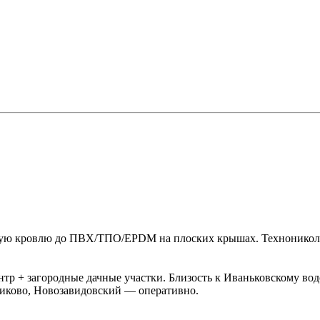
ную кровлю до ПВХ/ТПО/EPDM на плоских крышах. Технониколь
р + загородные дачные участки. Близость к Иваньковскому во
никово, Новозавидовский — оперативно.