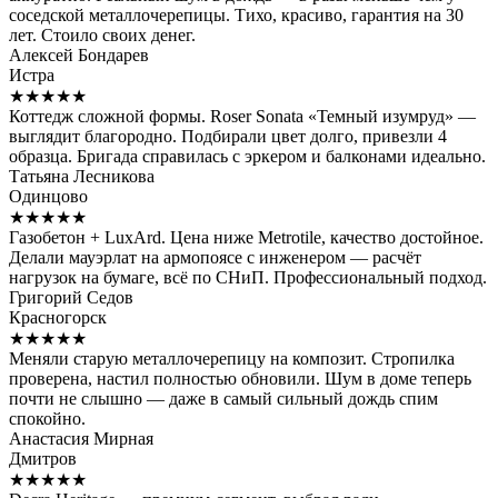
соседской металлочерепицы. Тихо, красиво, гарантия на 30
лет. Стоило своих денег.
Алексей Бондарев
Истра
★★★★★
Коттедж сложной формы. Roser Sonata «Темный изумруд» —
выглядит благородно. Подбирали цвет долго, привезли 4
образца. Бригада справилась с эркером и балконами идеально.
Татьяна Лесникова
Одинцово
★★★★★
Газобетон + LuxArd. Цена ниже Metrotile, качество достойное.
Делали мауэрлат на армопоясе с инженером — расчёт
нагрузок на бумаге, всё по СНиП. Профессиональный подход.
Григорий Седов
Красногорск
★★★★★
Меняли старую металлочерепицу на композит. Стропилка
проверена, настил полностью обновили. Шум в доме теперь
почти не слышно — даже в самый сильный дождь спим
спокойно.
Анастасия Мирная
Дмитров
★★★★★