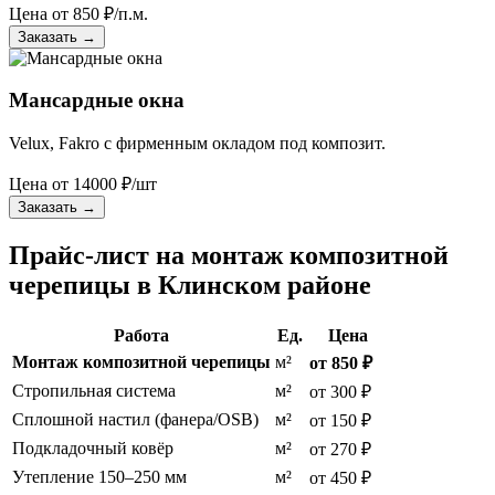
Цена от
850
₽/п.м.
Заказать
→
Мансардные окна
Velux, Fakro с фирменным окладом под композит.
Цена от
14000
₽/шт
Заказать
→
Прайс-лист на монтаж композитной
черепицы в Клинском районе
Работа
Ед.
Цена
Монтаж композитной черепицы
м²
от 850 ₽
Стропильная система
м²
от 300 ₽
Сплошной настил (фанера/OSB)
м²
от 150 ₽
Подкладочный ковёр
м²
от 270 ₽
Утепление 150–250 мм
м²
от 450 ₽