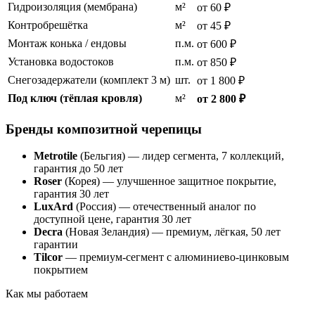
Гидроизоляция (мембрана)
м²
от 60 ₽
Контробрешётка
м²
от 45 ₽
Монтаж конька / ендовы
п.м.
от 600 ₽
Установка водостоков
п.м.
от 850 ₽
Снегозадержатели (комплект 3 м)
шт.
от 1 800 ₽
Под ключ (тёплая кровля)
м²
от 2 800 ₽
Бренды композитной черепицы
Metrotile
(Бельгия) — лидер сегмента, 7 коллекций,
гарантия до 50 лет
Roser
(Корея) — улучшенное защитное покрытие,
гарантия 30 лет
LuxArd
(Россия) — отечественный аналог по
доступной цене, гарантия 30 лет
Decra
(Новая Зеландия) — премиум, лёгкая, 50 лет
гарантии
Tilcor
— премиум-сегмент с алюминиево-цинковым
покрытием
Как мы работаем