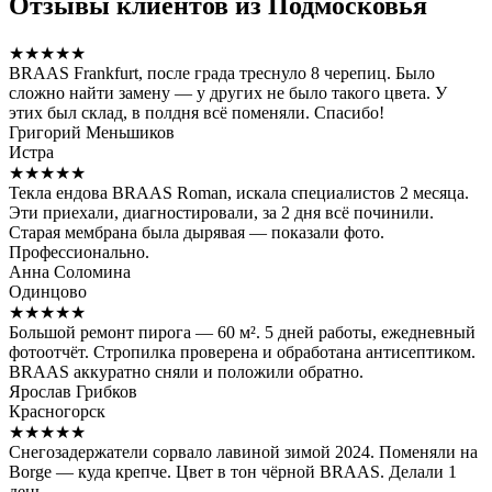
Отзывы клиентов из Подмосковья
★★★★★
BRAAS Frankfurt, после града треснуло 8 черепиц. Было
сложно найти замену — у других не было такого цвета. У
этих был склад, в полдня всё поменяли. Спасибо!
Григорий Меньшиков
Истра
★★★★★
Текла ендова BRAAS Roman, искала специалистов 2 месяца.
Эти приехали, диагностировали, за 2 дня всё починили.
Старая мембрана была дырявая — показали фото.
Профессионально.
Анна Соломина
Одинцово
★★★★★
Большой ремонт пирога — 60 м². 5 дней работы, ежедневный
фотоотчёт. Стропилка проверена и обработана антисептиком.
BRAAS аккуратно сняли и положили обратно.
Ярослав Грибков
Красногорск
★★★★★
Снегозадержатели сорвало лавиной зимой 2024. Поменяли на
Borge — куда крепче. Цвет в тон чёрной BRAAS. Делали 1
день.