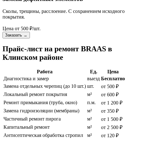
Сколы, трещины, расслоение. С сохранением исходного
покрытия.
Цена от
500
₽/шт.
Заказать
→
Прайс-лист на ремонт BRAAS в
Клинском районе
Работа
Ед.
Цена
Диагностика и замер
выезд
Бесплатно
Замена отдельных черепиц (до 10 шт.)
шт.
от 500 ₽
Локальный ремонт покрытия
м²
от 600 ₽
Ремонт примыкания (труба, окно)
п.м.
от 1 200 ₽
Замена гидроизоляции (мембраны)
м²
от 350 ₽
Частичный ремонт пирога
м²
от 1 500 ₽
Капитальный ремонт
м²
от 2 500 ₽
Антисептическая обработка стропил
м²
от 120 ₽