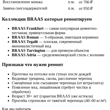
Восстановление конька
п.м.
от 700 ₽
Замена снегозадержателей
п.м.
от 950 ₽
Коллекции BRAAS которые ремонтируем
BRAAS Frankfurt
— самая популярная цементно-
песчаная, прямоугольная форма
BRAAS Roman
— S-образная, имитация керамики
BRAAS Tegalit
— плоская, современный
минималистичный вид
BRAAS Tarvington
— для премиум-объектов
BRAAS Adria
— средиземноморский стиль с волнами
Признаки что нужен ремонт
Протечки на потолке или стенах после дождей
Видимые трещины, сколы, расслоение черепиц
Смещённые или съехавшие черепицы (от ветра/снега)
Появление мха, лишайников (требует чистки и
обработки)
Возраст 30+ лет (гарантия BRAAS уже истекла)
Прогибы стропилки от тяжёлой черепицы (40–60 кг/м²)
Как мы работаем