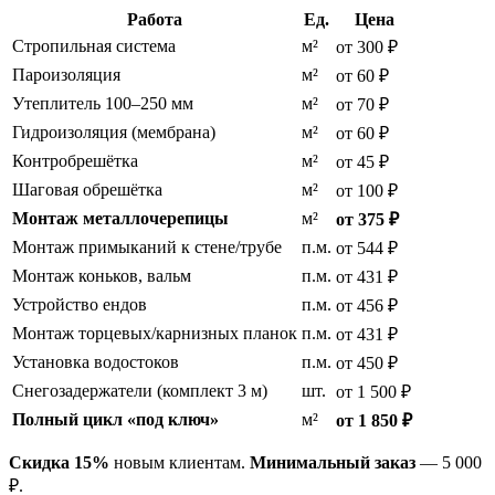
Работа
Ед.
Цена
Стропильная система
м²
от 300 ₽
Пароизоляция
м²
от 60 ₽
Утеплитель 100–250 мм
м²
от 70 ₽
Гидроизоляция (мембрана)
м²
от 60 ₽
Контробрешётка
м²
от 45 ₽
Шаговая обрешётка
м²
от 100 ₽
Монтаж металлочерепицы
м²
от 375 ₽
Монтаж примыканий к стене/трубе
п.м.
от 544 ₽
Монтаж коньков, вальм
п.м.
от 431 ₽
Устройство ендов
п.м.
от 456 ₽
Монтаж торцевых/карнизных планок
п.м.
от 431 ₽
Установка водостоков
п.м.
от 450 ₽
Снегозадержатели (комплект 3 м)
шт.
от 1 500 ₽
Полный цикл «под ключ»
м²
от 1 850 ₽
Скидка 15%
новым клиентам.
Минимальный заказ
— 5 000
₽.