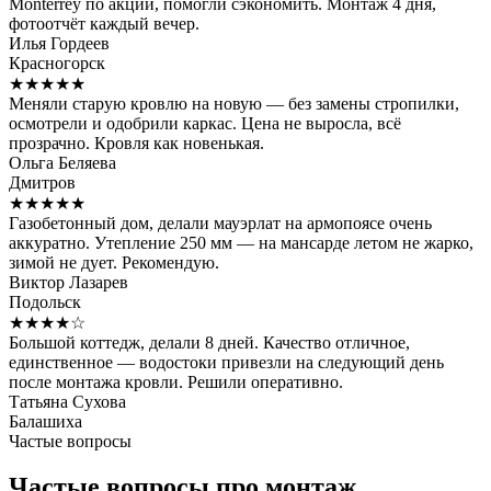
Monterrey по акции, помогли сэкономить. Монтаж 4 дня,
фотоотчёт каждый вечер.
Илья Гордеев
Красногорск
★★★★★
Меняли старую кровлю на новую — без замены стропилки,
осмотрели и одобрили каркас. Цена не выросла, всё
прозрачно. Кровля как новенькая.
Ольга Беляева
Дмитров
★★★★★
Газобетонный дом, делали мауэрлат на армопоясе очень
аккуратно. Утепление 250 мм — на мансарде летом не жарко,
зимой не дует. Рекомендую.
Виктор Лазарев
Подольск
★★★★☆
Большой коттедж, делали 8 дней. Качество отличное,
единственное — водостоки привезли на следующий день
после монтажа кровли. Решили оперативно.
Татьяна Сухова
Балашиха
Частые вопросы
Частые вопросы про монтаж