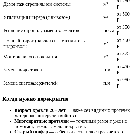
от 250
Демонтаж стропильной системы
м²
₽
от 500
Утилизация шифера (с вывозом)
м³
₽
от 350
Усиление стропил, замена элементов
пог.м.
₽
от 450
Полный пирог (пароизол. + утеплитель +
м²
гидроизол.)
₽
от 375
Монтаж нового покрытия
м²
₽
от 450
Замена водостоков
п.м.
₽
от 950
Замена снегозадержателей
п.м.
₽
Когда нужно перекрытие
Возраст кровли 20+ лет
— даже без видимых протечек
материалы потеряли свойства.
Многократные протечки
— точечный ремонт уже не
помогает, нужна замена покрытия.
Старый шифер
— асбест опасен, плюс трескается от