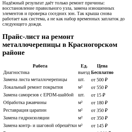
Надёжный результат даёт только ремонт причины:
восстановление правильного узла, замена изношенных
элементов и проверка соседних зон. Так крыша снова
работает как система, а не как набор временных заплаток до
следующего дождя.
Прайс-лист на ремонт
металлочерепицы в Красногорском
районе
Работа
Ед.
Цена
Диагностика
выезд
Бесплатно
Замена листа металлочерепицы
шт.
от 500 ₽
Локальный ремонт покрытия
м²
от 550 ₽
Замена саморезов с EPDM-шайбой
шт.
от 15 ₽
Обработка ржавчины
м²
от 180 ₽
Реставрация царапин
м²
от 350 ₽
Замена гидроизоляции
м²
от 350 ₽
Замена контр- и шаговой обрешётки
м²
от 145 ₽