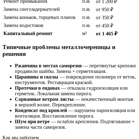
Ремонт примыкания
п.м.
от 1 200 ₽
Замена снегозадержателей
п.м.
от 950 ₽
Замена коньков, торцевых планок
п.м.
от 350 ₽
Замена водостоков
п.м.
от 450 ₽
Капитальный ремонт
м²
от 1 465 ₽
Типичные проблемы металлочерепицы и
решения
Ржавчина в местах саморезов
— перетянутые крепежи
продавили шайбы. Замена + герметизация.
Царапины и сколы
— повреждение полимера от веток,
инструментов. Реставрация краской.
Протечки в ендовах
— отказала гидроизоляция или
герметик. Локальная замена пирога.
Сорванные ветром листы
— некачественный монтаж
в верхней волне. Перекрепление.
Конденсат под кровлей
— нарушена пароизоляция или
вентиляция. Восстановление пирога.
Шум при ветре
— ослабли крепления. Подтягивание +
замена части саморезов.
Как мы работаем