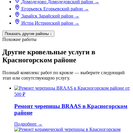
Домодедово
Домодедовский район
→
Егорьевск
Егорьевский район
→
Зарайск
Зарайский район
→
Истра
Истринский район
→
Показать другие районы
↓
Похожие работы
Другие кровельные услуги в
Красногорском районе
Полный комплекс работ по кровле — выберите следующий
этап или сопутствующую услугу.
от
500 ₽
Ремонт черепицы BRAAS в Красногорском
районе
Подробнее
→