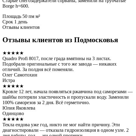
Старые снегозадержатели сорваны, заменили на трубчатые
Borge h=600.
Площадь
50 пм м²
Срок
1 день
Отзывы клиентов
Отзывы клиентов из Подмосковья
★★★★★
Quadro Profi 8017, после града вмятины на 3 листах.
Подобрали оригинальные с того же завода — никаких
отличий. За полдня всё поменяли.
Олег Самотохин
Истра
★★★★★
Кровле 12 лет, начала появляться ржавчина под саморезами —
шайбы потеряли эластичность и пропускали воду. Заменили
100% саморезов за 2 дня. Всё герметично.
Юлия Яковлева
Одинцово
★★★★★
Текла ендова уже год, никто не мог найти причину. Эти
диагностировали — отказала гидроизоляция в одном узле. 2
дня работы, год — ни одной протечки.