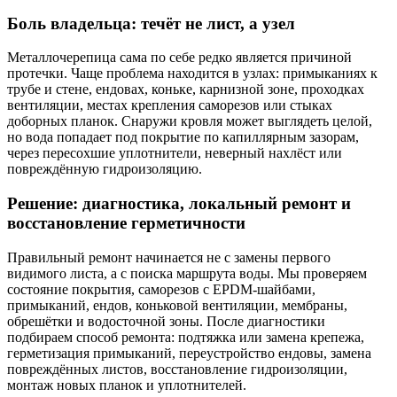
Боль владельца: течёт не лист, а узел
Металлочерепица сама по себе редко является причиной
протечки. Чаще проблема находится в узлах: примыканиях к
трубе и стене, ендовах, коньке, карнизной зоне, проходках
вентиляции, местах крепления саморезов или стыках
доборных планок. Снаружи кровля может выглядеть целой,
но вода попадает под покрытие по капиллярным зазорам,
через пересохшие уплотнители, неверный нахлёст или
повреждённую гидроизоляцию.
Решение: диагностика, локальный ремонт и
восстановление герметичности
Правильный ремонт начинается не с замены первого
видимого листа, а с поиска маршрута воды. Мы проверяем
состояние покрытия, саморезов с EPDM-шайбами,
примыканий, ендов, коньковой вентиляции, мембраны,
обрешётки и водосточной зоны. После диагностики
подбираем способ ремонта: подтяжка или замена крепежа,
герметизация примыканий, переустройство ендовы, замена
повреждённых листов, восстановление гидроизоляции,
монтаж новых планок и уплотнителей.