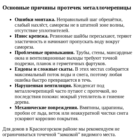
Основные причины протечек металлочерепицы
Ошибки монтажа.
Неправильный шаг обрешётки,
слабый нахлёст, саморезы не в штатной зоне волны,
отсутствие уплотнителей.
Износ крепежа.
Резиновые шайбы пересыхают, теряют
эластичность и начинают пропускать воду вокруг
самореза.
Проблемные примыкания.
Трубы, стены, мансардные
окна и вентиляционные выходы требуют точной
подрезки, планок и герметичных фартуков.
Ендовы и сложные скаты.
В этих местах собирается
максимальный поток воды и снега, поэтому любая
ошибка быстро превращается в течь.
Нарушенная вентиляция.
Конденсат под
металлочерепицей часто путают с протечкой, но
последствия похожи: мокрый утеплитель и гниение
дерева.
Механические повреждения.
Вмятины, царапины,
пробои от льда, веток или неаккуратной чистки снега
ускоряют коррозию покрытия.
Для домов в Красногорском районе мы рекомендуем не
ограничиваться точечной “замазкой” видимого места.