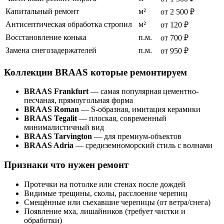
Капитальный ремонт
м²
от 2 500 ₽
Антисептическая обработка стропил
м²
от 120 ₽
Восстановление конька
п.м.
от 700 ₽
Замена снегозадержателей
п.м.
от 950 ₽
Коллекции BRAAS которые ремонтируем
BRAAS Frankfurt
— самая популярная цементно-
песчаная, прямоугольная форма
BRAAS Roman
— S-образная, имитация керамики
BRAAS Tegalit
— плоская, современный
минималистичный вид
BRAAS Tarvington
— для премиум-объектов
BRAAS Adria
— средиземноморский стиль с волнами
Признаки что нужен ремонт
Протечки на потолке или стенах после дождей
Видимые трещины, сколы, расслоение черепиц
Смещённые или съехавшие черепицы (от ветра/снега)
Появление мха, лишайников (требует чистки и
обработки)