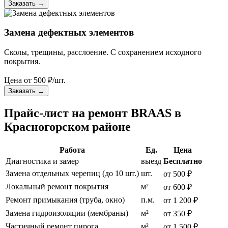
Заказать
→
Замена дефектных элементов
Сколы, трещины, расслоение. С сохранением исходного
покрытия.
Цена от
500
₽/шт.
Заказать
→
Прайс-лист на ремонт BRAAS в
Красногорском районе
Работа
Ед.
Цена
Диагностика и замер
выезд
Бесплатно
Замена отдельных черепиц (до 10 шт.)
шт.
от 500 ₽
Локальный ремонт покрытия
м²
от 600 ₽
Ремонт примыкания (труба, окно)
п.м.
от 1 200 ₽
Замена гидроизоляции (мембраны)
м²
от 350 ₽
Частичный ремонт пирога
м²
от 1 500 ₽