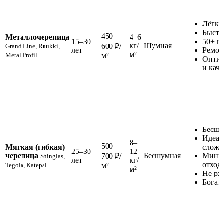
Лёгк
Быст
450–
Металлочерепица
4–6
15–30
50+ 
кг/
Шумная
600 ₽/
Grand Line, Ruukki,
лет
Ремо
м²
Metal Profil
м²
Опти
и ка
Бесш
Идеа
8–
500–
Мягкая (гибкая)
слож
25–30
12
черепица
Бесшумная
Мин
700 ₽/
Shinglas,
лет
кг/
отхо
Tegola, Katepal
м²
м²
Не р
Бога