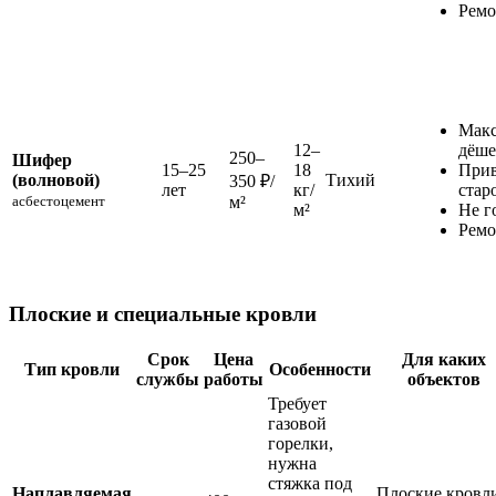
Ремо
Мак
12–
дёше
250–
Шифер
15–25
18
Прив
(волновой)
Тихий
350 ₽/
лет
кг/
стар
асбестоцемент
м²
м²
Не г
Ремо
Плоские и специальные кровли
Срок
Цена
Для каких
Тип кровли
Особенности
службы
работы
объектов
Требует
газовой
горелки,
нужна
стяжка под
Наплавляемая
Плоские кровл