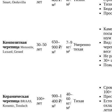
лет
Smart, Onduvilla
м²
Тихи
м²
Бюд
Прос
Каме
посы
шум
650–
Композитная
7–9
Вид 
30–50
Умеренно
черепица
кг/
чере
900 ₽/
Metrotile,
лет
тихая
м²
весе
Luxard, Gerard
м²
Не р
30+ 
Пожа
Срок
100+
40–
900–1
Керамическая
Пре
100+
60
черепица
Тихая
Есте
400 ₽/
BRAAS,
лет
кг/
охла
Koramic, Tondach
м²
м²
лето