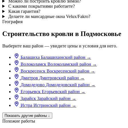
Можно ли построить кровлю зимой?
С какими покрытиями работаете?
Какая гарантия?
Делаете ли мансардные окна Velux/Fakro?
География
Строительство кровли в Подмосковье
Выберите ваш район — увидите цены и условия для него.
Балашиха
Балашихинский район
→
Волоколамск
Волоколамский район
→
Воскресенск
Воскресенский район
→
Дмитров
Дмитровский район
→
Домодедово
Домодедовский район
→
Егорьевск
Егорьевский район
→
Зарайск
Зарайский район
→
Истра
Истринский район
→
Показать другие районы
↓
Похожие работы