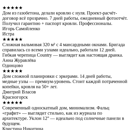
★★★★★
Дом из газобетона, делали кровлю с нуля. Проект-расчёт-
договор всё прозрачно. 7 дней работы, ежедневный фотоотчёт.
Получил гарантию + паспорт кровли. Профессионалы.
Игорь Самойленко
Истра
★★★★★
Сложная вальмовая 320 м² с 4 мансардными окнами. Бригада
справилась со всеми узлами идеально, работали 12 дней.
Гибкая черепица Country — выглядит как настоящая дранка.
Анна Журавлёва
Одинцово
★★★★★
Дом сложной планировки с эркерами. 14 дней работы,
медные узлы — премиум-уровень. Стоит каждой потраченной
копейки, кровля на 50+ лет.
Дмитрий Власов
Красногорск
★★★★★
Современный односкатный дом, минимализм. Фальц
«графит» — выглядит стильно, как из журнала по
архитектуре. Уклон 12° — идеально под солнечные панели в
будущем.
Кристина Никитина