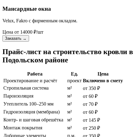
Мансардные окна
Velux, Fakro с фирменным окладом.
Цена от
14000
₽/шт
Заказать
→
Прайс-лист на строительство кровли в
Подольском районе
Работа
Ед.
Цена
Проектирование и расчёт
проект
Включено в смету
Стропильная система
м²
от 350 ₽
Пароизоляция
м²
от 60 ₽
Утеплитель 100–250 мм
м²
от 70 ₽
Гидроизоляция (мембрана)
м²
от 60 ₽
Контр- и шаговая обрешётка
м²
от 145 ₽
Монтаж покрытия
м²
от 250 ₽
Доборные элементы
п.м.
от 350 ₽