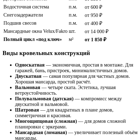
Водосточная система
п.м.
от 600 ₽
Снегозадержатели
п.м.
от 950 ₽
Подшив свесов
п.м.
от 400 ₽
Мансардные окна Velux/Fakro
шт.
от 14 000 ₽
Полный цикл «под ключ»
м²
от 1 850 ₽
Виды кровельных конструкций
Односкатная
— экономичная, простая в монтаже. Для
гаражей, бань, пристроек, минималистичных домов.
Двускатная
— самая популярная для частных домов.
Хорошая мансарда, простой расчёт.
Вальмовая
— четыре ската. Эстетика, лучшая
ветроустойчивость.
Полувальмовая (датская)
— компромисс между
двускатной и вальмовой.
Шатровая
— для квадратных в плане домов,
симметричная и красивая.
Многощипцовая (сложная)
— для домов сложной
планировки с эркерами.
Мансардная (ломаная)
— увеличивает полезный объём
мансарды.