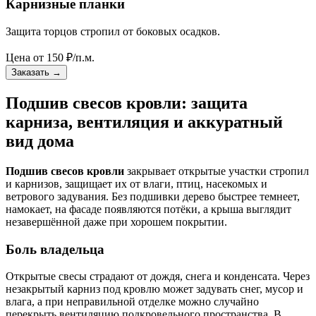
Карнизные планки
Защита торцов стропил от боковых осадков.
Цена от
150
₽/п.м.
Заказать
→
Подшив свесов кровли: защита
карниза, вентиляция и аккуратный
вид дома
Подшив свесов кровли
закрывает открытые участки стропил
и карнизов, защищает их от влаги, птиц, насекомых и
ветрового задувания. Без подшивки дерево быстрее темнеет,
намокает, на фасаде появляются потёки, а крыша выглядит
незавершённой даже при хорошем покрытии.
Боль владельца
Открытые свесы страдают от дождя, снега и конденсата. Через
незакрытый карниз под кровлю может задувать снег, мусор и
влага, а при неправильной отделке можно случайно
перекрыть вентиляцию подкровельного пространства. В