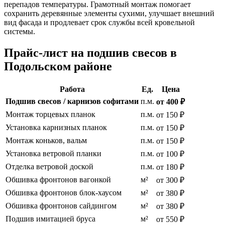
перепадов температуры. Грамотный монтаж помогает
сохранить деревянные элементы сухими, улучшает внешний
вид фасада и продлевает срок службы всей кровельной
системы.
Прайс-лист на подшив свесов в
Подольском районе
Работа
Ед.
Цена
Подшив свесов / карнизов софитами
п.м.
от 400 ₽
Монтаж торцевых планок
п.м.
от 150 ₽
Установка карнизных планок
п.м.
от 150 ₽
Монтаж коньков, вальм
п.м.
от 150 ₽
Установка ветровой планки
п.м.
от 100 ₽
Отделка ветровой доской
п.м.
от 180 ₽
Обшивка фронтонов вагонкой
м²
от 300 ₽
Обшивка фронтонов блок-хаусом
м²
от 380 ₽
Обшивка фронтонов сайдингом
м²
от 380 ₽
Подшив имитацией бруса
м²
от 550 ₽