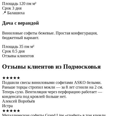
Площадь
120 пм м²
Срок
3 дня
📍 Балашиха
Дача с верандой
Виниловые софиты бежевые. Простая конфигурация,
бюджетный вариант.
Площадь
35 пм м²
Срок
0.5 дня
Отзывы клиентов
Отзывы клиентов из Подмосковья
★★★★★
Подшили свесы виниловыми софитами ASKO белыми.
Раньше торцы стропил мокли — за 8 лет сгнили на 2 см.
Теперь сухо. Вентиляция через перфорацию работает —
конденсата под кровлей больше нет.
Алексей Воробьёв
Истра
★★★★★
Металлические софиты Grand Line «графит» в тон кровли.