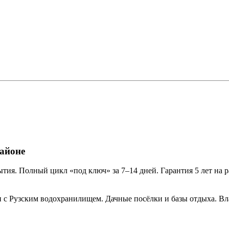
айоне
тия. Полный цикл «под ключ» за 7–14 дней. Гарантия 5 лет на р
 с Рузским водохранилищем. Дачные посёлки и базы отдыха. В