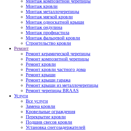
Монтаж композитной черепицы
Монтаж кровли
Монтаж металлочерепицы
Монтаж мягкой кровли
Монтаж односкатной крыши
Монтаж ондулина
Монтаж профнастила
Монтаж фальцевой кровли
Строительство кровли
Ремонт
Ремонт керамической черепицы
Ремонт композитной черепицы
Ремонт кровли
Ремонт кровли частного дома
Ремонт крыши
Ремонт крыши гаража
Ремонт крыши из металлочерепицы
Ремонт черепицы BRAAS
Услуги
Все услуги
Замена кровли
Кровельные ограждения
Перекрытие кровли
Подшив свесов кровли
Установка снегозадержателей