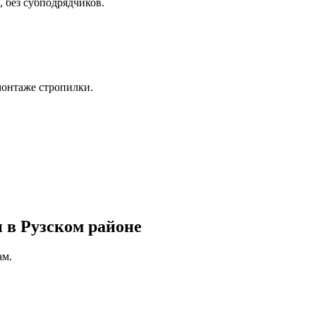
, без субподрядчиков.
монтаже стропилки.
 в Рузском районе
ам.