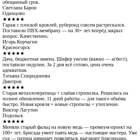
обещанный срок.
Светлана Барон
Одинцово
★★★★★
Гараж с плоской кровлей, рубероид совсем растрескался.
Поставили ПВХ-мембрану — на 30+ лет вперёд закрыл
вопрос. Качественно.
Игорь Корчагин
Красногорск
★★★★★
Дача, бюджетная замена. Шифер увезли (важно — асбест),
поставили ондулин. За 2 дня всё готово, цена очень
адекватная.
Татьяна Спиридонова
Дмитров
★★★★★
Старая металлочерепица + слабая стропилка. Решились на
полное обновление. 11 дней работы — для такого объёма
быстро. Новая кровля + новые стропилы + утепление.
Виктор Лагутин
Подольск
★★★★★
Меняли старый фальц на новую медь — премиум-проект на
100+ лет. Бригада умеет паять медь — настоящие мастера. Уже
год — патина начинает появляться, выглядит благородно.