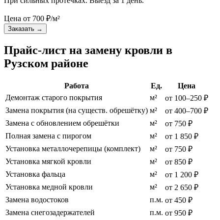
При сильных протечках. Выезд за 1 день.
Цена от
700
₽/м²
Заказать
→
Прайс-лист на замену кровли в
Рузском районе
Работа
Ед.
Цена
Демонтаж старого покрытия
м²
от 100–250 ₽
Замена покрытия (на существ. обрешётку)
м²
от 400–700 ₽
Замена с обновлением обрешётки
м²
от 750 ₽
Полная замена с пирогом
м²
от 1 850 ₽
Установка металлочерепицы (комплект)
м²
от 750 ₽
Установка мягкой кровли
м²
от 850 ₽
Установка фальца
м²
от 1 200 ₽
Установка медной кровли
м²
от 2 650 ₽
Замена водостоков
п.м.
от 450 ₽
Замена снегозадержателей
п.м.
от 950 ₽