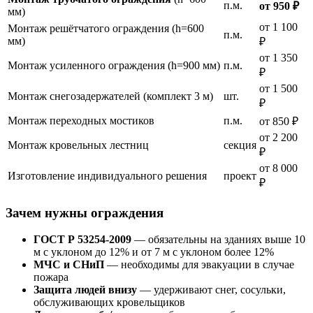
п.м.
от 950 ₽
мм)
от 1 100
Монтаж решётчатого ограждения (h=600
п.м.
мм)
₽
от 1 350
Монтаж усиленного ограждения (h=900 мм)
п.м.
₽
от 1 500
Монтаж снегозадержателей (комплект 3 м)
шт.
₽
Монтаж переходных мостиков
п.м.
от 850 ₽
от 2 200
Монтаж кровельных лестниц
секция
₽
от 8 000
Изготовление индивидуального решения
проект
₽
Зачем нужны ограждения
ГОСТ Р 53254-2009
— обязательны на зданиях выше 10
м с уклоном до 12% и от 7 м с уклоном более 12%
МЧС и СНиП
— необходимы для эвакуации в случае
пожара
Защита людей внизу
— удерживают снег, сосульки,
обслуживающих кровельщиков