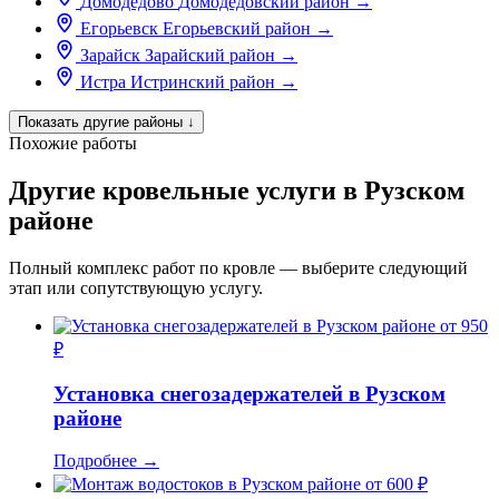
Домодедово
Домодедовский район
→
Егорьевск
Егорьевский район
→
Зарайск
Зарайский район
→
Истра
Истринский район
→
Показать другие районы
↓
Похожие работы
Другие кровельные услуги в Рузском
районе
Полный комплекс работ по кровле — выберите следующий
этап или сопутствующую услугу.
от 950
₽
Установка снегозадержателей в Рузском
районе
Подробнее
→
от 600 ₽