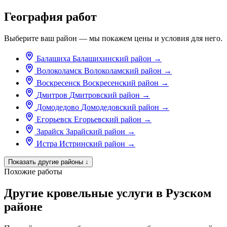
География работ
Выберите ваш район — мы покажем цены и условия для него.
Балашиха
Балашихинский район
→
Волоколамск
Волоколамский район
→
Воскресенск
Воскресенский район
→
Дмитров
Дмитровский район
→
Домодедово
Домодедовский район
→
Егорьевск
Егорьевский район
→
Зарайск
Зарайский район
→
Истра
Истринский район
→
Показать другие районы
↓
Похожие работы
Другие кровельные услуги в Рузском
районе