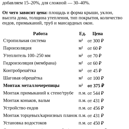
добавляем 15–20%, для сложной — 30–40%.
От чего зависит цена:
площадь и форма крыши, уклон,
высота дома, толщина утепления, тип покрытия, количество
ендов, примыканий, труб и мансардных окон.
Работа
Ед.
Цена
Стропильная система
м²
от 300 ₽
Пароизоляция
м²
от 60 ₽
Утеплитель 100–250 мм
м²
от 70 ₽
Гидроизоляция (мембрана)
м²
от 60 ₽
Контробрешётка
м²
от 45 ₽
Шаговая обрешётка
м²
от 100 ₽
Монтаж металлочерепицы
м²
от 375 ₽
Монтаж примыканий к стене/трубе
п.м.
от 544 ₽
Монтаж коньков, вальм
п.м.
от 431 ₽
Устройство ендов
п.м.
от 456 ₽
Монтаж торцевых/карнизных планок
п.м.
от 431 ₽
Установка водостоков
п.м.
от 450 ₽