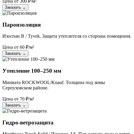
Цена от
300
₽/м²
Заказать
→
Пароизоляция
Изоспан B / Tyvek. Защита утеплителя со стороны помещения.
Цена от
60
₽/м²
Заказать
→
Утепление 100–250 мм
Минвата ROCKWOOL/Knauf. Толщина под зимы
Серпуховском районе.
Цена от
70
₽/м²
Заказать
→
Гидро-ветрозащита
Мембрана Tyvek Solid / Изоспан AS. Пар наружу, вода и ветер