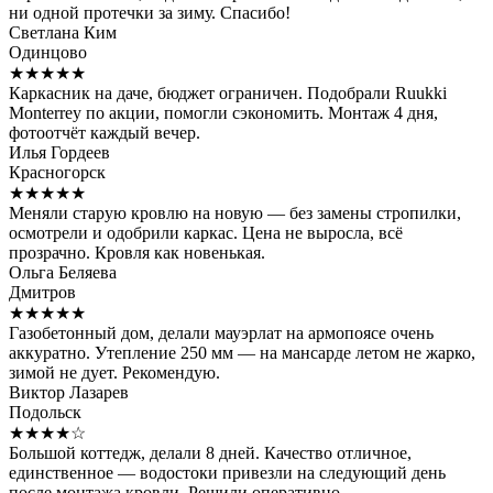
ни одной протечки за зиму. Спасибо!
Светлана Ким
Одинцово
★★★★★
Каркасник на даче, бюджет ограничен. Подобрали Ruukki
Monterrey по акции, помогли сэкономить. Монтаж 4 дня,
фотоотчёт каждый вечер.
Илья Гордеев
Красногорск
★★★★★
Меняли старую кровлю на новую — без замены стропилки,
осмотрели и одобрили каркас. Цена не выросла, всё
прозрачно. Кровля как новенькая.
Ольга Беляева
Дмитров
★★★★★
Газобетонный дом, делали мауэрлат на армопоясе очень
аккуратно. Утепление 250 мм — на мансарде летом не жарко,
зимой не дует. Рекомендую.
Виктор Лазарев
Подольск
★★★★☆
Большой коттедж, делали 8 дней. Качество отличное,
единственное — водостоки привезли на следующий день
после монтажа кровли. Решили оперативно.